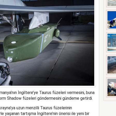
meyi 2033 yılına uzattı
manya’nın İngiltere’ye Taurus füzeleri vermesini, buna
 Storm Shadow füzeleri göndermesini gündeme getirdi.
ayna’ya uzun menzilli Taurus füzelerinin
 yaşanan tartışma İngiltere’nin önerisi ile yeni bir