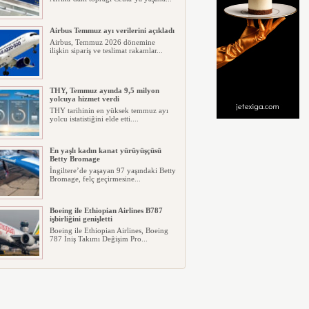
Airbus Temmuz ayı verilerini açıkladı
Airbus, Temmuz 2026 dönemine
ilişkin sipariş ve teslimat rakamlar...
THY, Temmuz ayında 9,5 milyon
yolcuya hizmet verdi
THY tarihinin en yüksek temmuz ayı
yolcu istatistiğini elde etti....
En yaşlı kadın kanat yürüyüşçüsü
Betty Bromage
İngiltere’de yaşayan 97 yaşındaki Betty
Bromage, felç geçirmesine...
Boeing ile Ethiopian Airlines B787
işbirliğini genişletti
Boeing ile Ethiopian Airlines, Boeing
787 İniş Takımı Değişim Pro...
A319 orman yangınlarında
kullanılacak
ABD merkezli havadan yangın
söndürme şirketi Neptune Aviation
Ser...