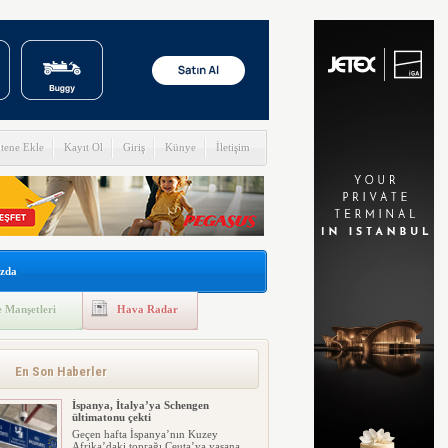
itene Ekle
Kayıt Ol
Giriş
Künye
İletişim
zda
 Manşetleri
Hava Radar
En Son Haberler
İspanya, İtalya’ya Schengen
ültimatonu çekti
Geçen hafta İspanya’nın Kuzey
Afrika’daki toprağı Ceuta’ya yaşana...