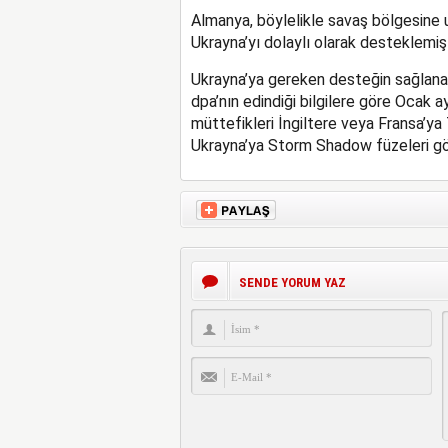
Almanya, böylelikle savaş bölgesine 
Ukrayna’yı dolaylı olarak desteklemiş
Ukrayna’ya gereken desteğin sağlanab
dpa’nın edindiği bilgilere göre Ocak
müttefikleri İngiltere veya Fransa’ya
Ukrayna’ya Storm Shadow füzeleri gö
SENDE YORUM YAZ