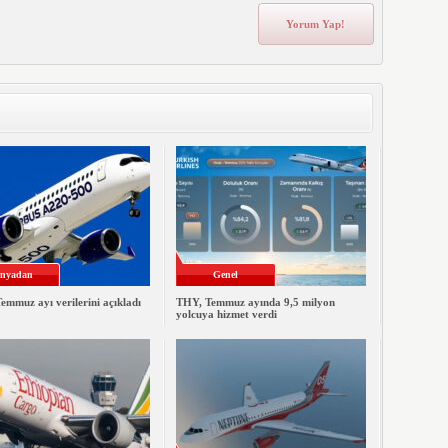
nyadan
Genel
emmuz ayı verilerini açıkladı
THY, Temmuz ayında 9,5 milyon
yolcuya hizmet verdi