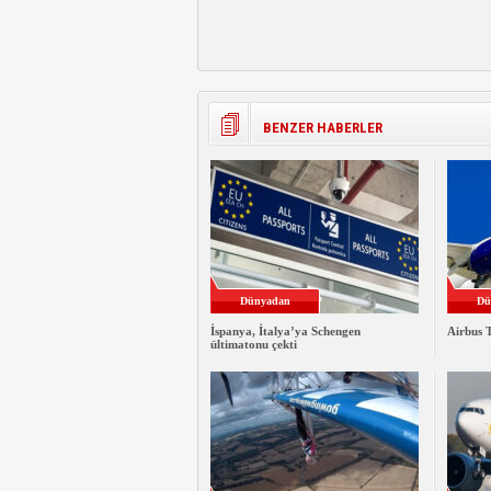
BENZER HABERLER
Dünyadan
Dü
İspanya, İtalya’ya Schengen
Airbus T
ültimatonu çekti