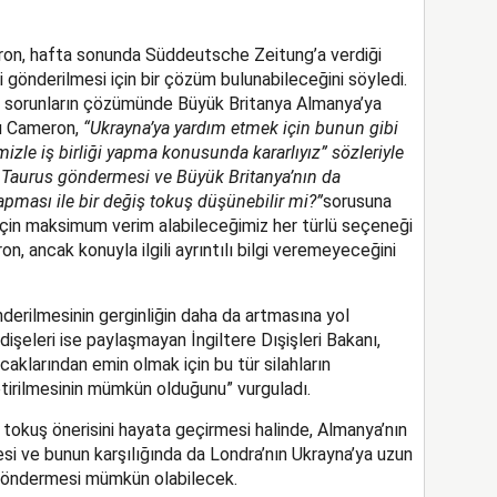
eron, hafta sonunda Süddeutsche Zeitung’a verdiği
i gönderilmesi için bir çözüm bulunabileceğini söyledi.
 sorunların çözümünde Büyük Britanya Almanya’ya
yu Cameron,
“Ukrayna’ya yardım etmek için bunun gibi
zle iş birliği yapma konusunda kararlıyız” sözleriyle
ze Taurus göndermesi ve Büyük Britanya’nın da
pması ile bir değiş tokuş düşünebilir mi?”
sorusuna
 için maksimum verim alabileceğimiz her türlü seçeneği
, ancak konuyla ilgili ayrıntılı bilgi veremeyeceğini
nderilmesinin gerginliğin daha da artmasına yol
şeleri ise paylaşmayan İngiltere Dışişleri Bakanı,
aklarından emin olmak için bu tür silahların
getirilmesinin mümkün olduğunu” vurguladı.
 tokuş önerisini hayata geçirmesi halinde, Almanya’nın
si ve bunun karşılığında da Londra’nın Ukrayna’ya uzun
 göndermesi mümkün olabilecek.