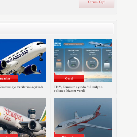
nyadan
Genel
emmuz ayı verilerini açıkladı
THY, Temmuz ayında 9,5 milyon
yolcuya hizmet verdi