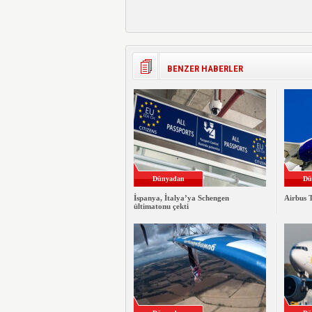
BENZER HABERLER
Dünyadan
Dü
İspanya, İtalya’ya Schengen
Airbus T
ültimatonu çekti