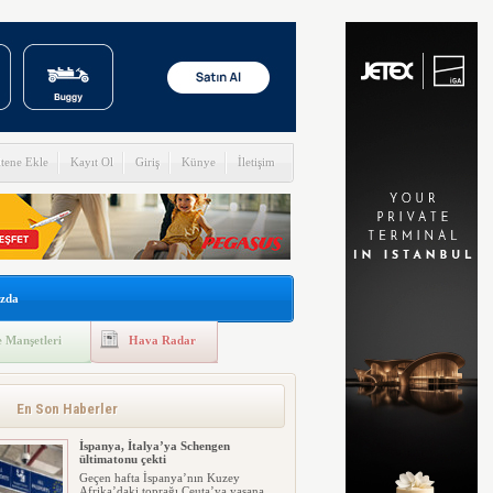
itene Ekle
Kayıt Ol
Giriş
Künye
İletişim
zda
 Manşetleri
Hava Radar
En Son Haberler
İspanya, İtalya’ya Schengen
ültimatonu çekti
Geçen hafta İspanya’nın Kuzey
Afrika’daki toprağı Ceuta’ya yaşana...