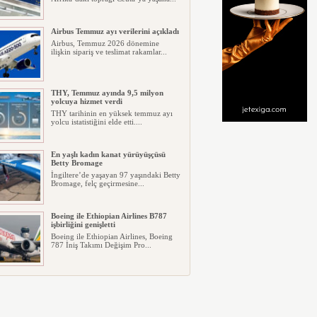
Airbus Temmuz ayı verilerini açıkladı
Airbus, Temmuz 2026 dönemine
ilişkin sipariş ve teslimat rakamlar...
THY, Temmuz ayında 9,5 milyon
yolcuya hizmet verdi
THY tarihinin en yüksek temmuz ayı
yolcu istatistiğini elde etti....
En yaşlı kadın kanat yürüyüşçüsü
Betty Bromage
İngiltere’de yaşayan 97 yaşındaki Betty
Bromage, felç geçirmesine...
Boeing ile Ethiopian Airlines B787
işbirliğini genişletti
Boeing ile Ethiopian Airlines, Boeing
787 İniş Takımı Değişim Pro...
A319 orman yangınlarında
kullanılacak
ABD merkezli havadan yangın
söndürme şirketi Neptune Aviation
Ser...