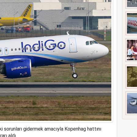
ne soruşturma başlattı
ki sorunları gidermek amacıyla Kopenhag hattını
arı aldı.