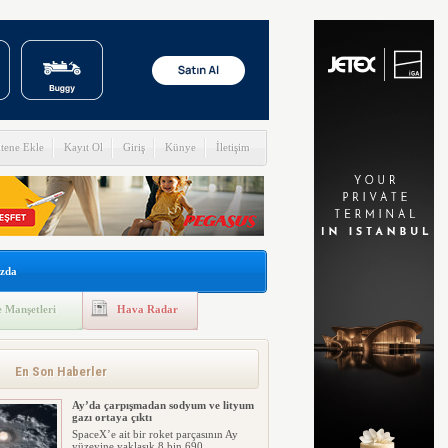
itene Ekle
Kayıt Ol
Giriş
Künye
İletişim
zda
 Manşetleri
Hava Radar
En Son Haberler
Ay’da çarpışmadan sodyum ve lityum
gazı ortaya çıktı
SpaceX’e ait bir roket parçasının Ay
yüzeyine yaklaşık 8 bin 690 ...