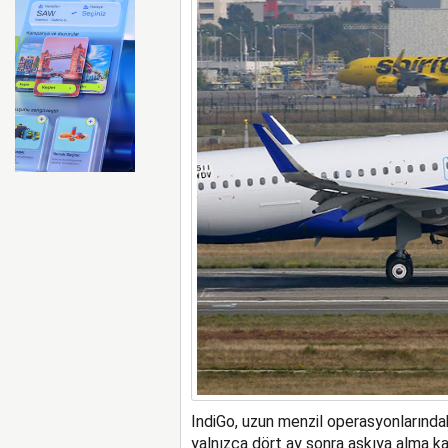
FAA Marine One helikopteri
IndiGo, uzun menzil operasyonlarında
yalnızca dört ay sonra askıya alma kar