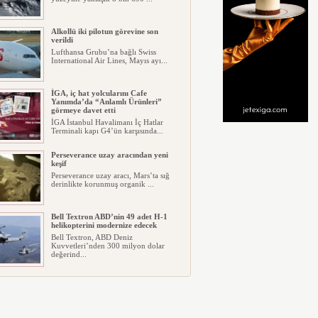
Alkollü iki pilotun görevine son
verildi
Lufthansa Grubu’na bağlı Swiss
International Air Lines, Mayıs ayı...
İGA, iç hat yolcularını Cafe
Yanımda’da “Anlamlı Ürünleri”
görmeye davet etti
İGA İstanbul Havalimanı İç Hatlar
Terminali kapı G4’ün karşısında...
Perseverance uzay aracından yeni
keşif
Perseverance uzay aracı, Mars’ta sığ
derinlikte korunmuş organik ...
Bell Textron ABD’nin 49 adet H-1
helikopterini modernize edecek
Bell Textron, ABD Deniz
Kuvvetleri’nden 300 milyon dolar
değerind...
Hitit Bilişim 500’de Sektörel Yazılım
Birincisi
Havacılık ve seyahat teknolojileri
alanında dünyanın en büyük şir...