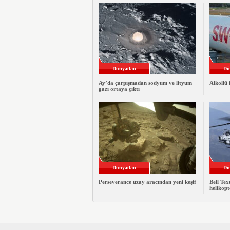
Dünyadan
Dü
Ay’da çarpışmadan sodyum ve lityum
Alkollü 
gazı ortaya çıktı
Dünyadan
Dü
Perseverance uzay aracından yeni keşif
Bell Te
helikopt