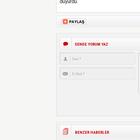
duyurdu.
SENDE YORUM YAZ
BENZER HABERLER