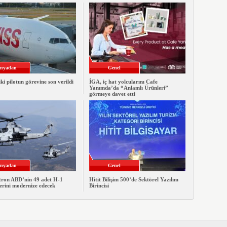
nyadan
Genel
iki pilotun görevine son verildi
İGA, iç hat yolcularını Cafe
Yanımda’da “Anlamlı Ürünleri”
görmeye davet etti
nyadan
Genel
xtron ABD’nin 49 adet H-1
Hitit Bilişim 500’de Sektörel Yazılım
erini modernize edecek
Birincisi