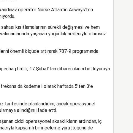
skandinav operatör Norse Atlantic Airways’ten
nıyordu.
 sahası kısıtlamalarının sürekli değişmesi ve hem
avalimanlarında yaşanan yoğunluk nedeniyle olumsuz
lerini önemli ölçüde artırarak 787-9 programında
enhag hattı, 17 Şubat’tan itibaren ikinci bir duyuruya
frekans da kademeli olarak haftada 5’ten 3’e
z tarifesinde planlandığını, ancak operasyonel
lamaya alındığını ifade etti.
yaşanan ciddi operasyonel aksaklıkların ardından, iç
 amacıyla kapsamlı bir inceleme yürüttüğünü de