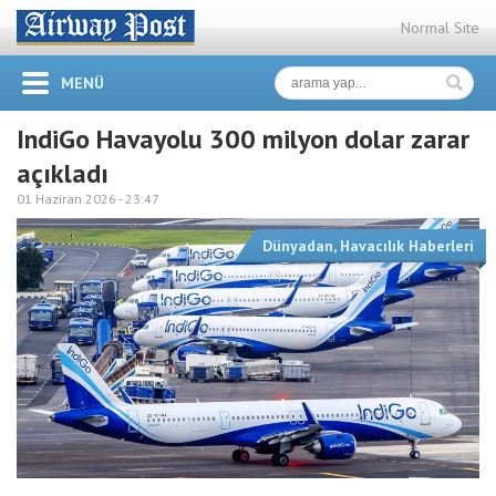
Normal Site
MENÜ
IndiGo Havayolu 300 milyon dolar zarar
açıkladı
01 Haziran 2026 -
23:47
Dünyadan
,
Havacılık Haberleri