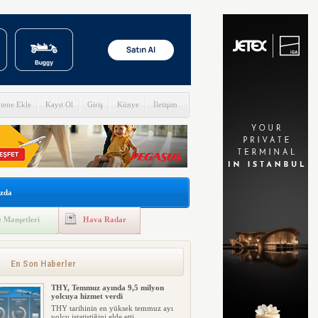
itene Ekle
Kayıt Ol
Giriş
Künye
İletişim
zda
 Manşetleri
Hava Radar
En Son Haberler
THY, Temmuz ayında 9,5 milyon
yolcuya hizmet verdi
THY tarihinin en yüksek temmuz ayı
yolcu istatistiğini elde etti....