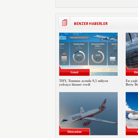
BENZER HABERLER
Genel
Dü
THY, Temmuz ayında 9,5 milyon
En yaşlı
yolcuya hizmet verdi
Betty B
Dünyadan