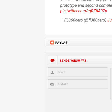
prototype and second complet
pic.twitter.com/rqRZtIA0Zn
— FL360aero (@fl360aero)
Ju
SENDE YORUM YAZ