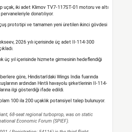
op uçak, iki adet Klimov TV7-117ST-01 motoru ve altı
pervaneleriyle donatılıyor.
uş prototipi ve tamamen yeni üretilen ikinci gövdesi
kseev, 2026 yılı içerisinde üç adet Il-114-300
ıkladı.
k üç yıl içerisinde hizmete girmesinin hedeflendiği
erlere göre, Hindistan’daki Wings India fuarında
uşlarının ardından Hintli havayolu şirketlerinin Il-114-
na ilgi gösterdiği ifade edildi.
plam 100 ila 200 uçaklık potansiyel talep bulunuyor.
ant, 68-seat regional turboprop, was on static
ernational Economic Forum (SPIEF).
001 / Registration: 54116) is the third flight