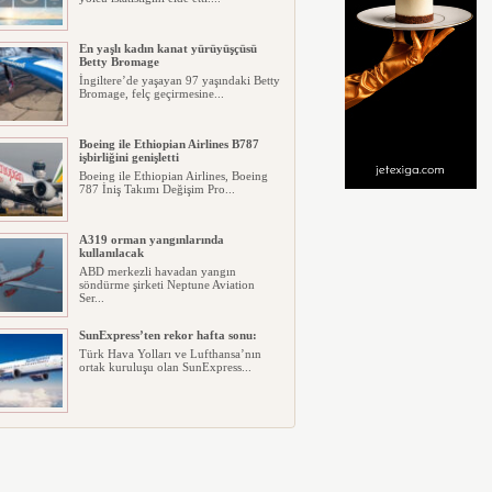
En yaşlı kadın kanat yürüyüşçüsü
Betty Bromage
İngiltere’de yaşayan 97 yaşındaki Betty
Bromage, felç geçirmesine...
Boeing ile Ethiopian Airlines B787
işbirliğini genişletti
Boeing ile Ethiopian Airlines, Boeing
787 İniş Takımı Değişim Pro...
A319 orman yangınlarında
kullanılacak
ABD merkezli havadan yangın
söndürme şirketi Neptune Aviation
Ser...
SunExpress’ten rekor hafta sonu:
Türk Hava Yolları ve Lufthansa’nın
ortak kuruluşu olan SunExpress...
THY Osaka’da kapasite artışına
gidiyor
Türk Hava Yolları, İstanbul–Osaka
Kansai hattında 2026 Eylül ayın...