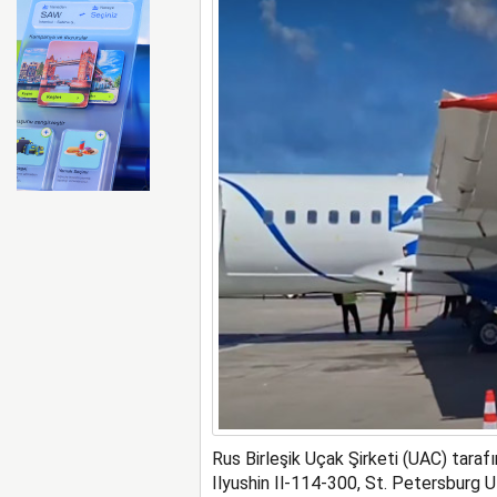
Ryanair kış sezonunda Fas’t
Rus Birleşik Uçak Şirketi (UAC) tarafı
Ilyushin Il-114-300, St. Petersburg U