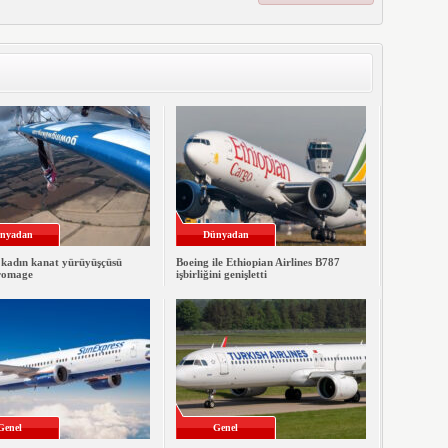
nyadan
Dünyadan
 kadın kanat yürüyüşçüsü
Boeing ile Ethiopian Airlines B787
romage
işbirliğini genişletti
Genel
Genel