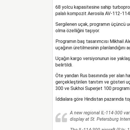
68 yolcu kapasitesine sahip turbopr
palalı kompozit Aerosila AV-112-114 
Sergilenen uçak, programın üçüncü uç
olma özelliğini taşıyor.
Programın baş tasarımcısı Mikhail Ale
uçağının üretilmesinin planlandığını aç
Uçağın kargo versiyonunun ise yaklaşı
belirtildi.
Öte yandan Rus basınında yer alan hab
gerçekleştirilen tanıtım ve gösteri uç
300 ve Sukhoi Superjet 100 programları
İddialara göre Hindistan pazarında to
A new regional IL-114-300 vari
display at St. Petersburg Int
The IL-114-300 aircraft (S/n: 1