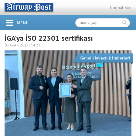
Normal Site
MENÜ
İGA’ya İSO 22301 sertifikası
03 Aralık 2025 -
14:21
Genel
,
Havacılık Haberleri