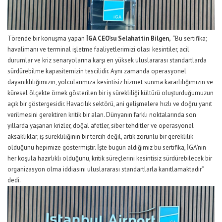
Törende bir konuşma yapan
İGA CEO’su Selahattin Bilgen,
“Bu sertifika;
havalimanı ve terminal işletme faaliyetlerimizi olası kesintiler, acil
durumlar ve kriz senaryolarına karşı en yüksek uluslararası standartlarda
sürdürebilme kapasitemizin tescilidir. Aynı zamanda operasyonel
dayanıklılığımızın, yolcularımıza kesintisiz hizmet sunma kararlılığımızın ve
küresel ölçekte örnek gösterilen bir iş sürekliliği kültürü oluşturduğumuzun
açık bir göstergesidir. Havacılık sektörü, ani gelişmelere hızlı ve doğru yanıt
verilmesini gerektiren kritik bir alan. Dünyanın farklı noktalarında son
yıllarda yaşanan krizler, doğal afetler, siber tehditler ve operasyonel
aksaklıklar; iş sürekliliğinin bir tercih değil, artık zorunlu bir gereklilik
olduğunu hepimize göstermiştir. İşte bugün aldığımız bu sertifika, İGA’nın
her koşula hazırlıklı olduğunu, kritik süreçlerini kesintisiz sürdürebilecek bir
organizasyon olma iddiasını uluslararası standartlarla kanıtlamaktadır”
dedi.