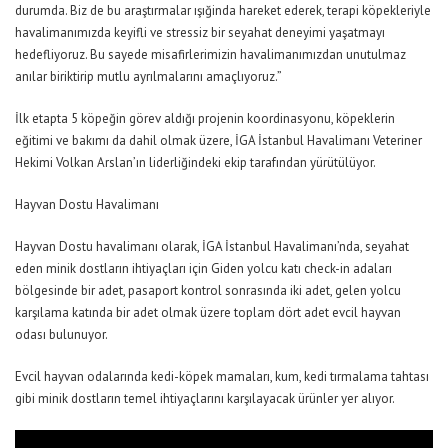
durumda. Biz de bu araştırmalar ışığinda hareket ederek, terapi köpekleriyle
havalimanımızda keyifli ve stressiz bir seyahat deneyimi yaşatmayı
hedefliyoruz. Bu sayede misafirlerimizin havalimanımızdan unutulmaz
anılar biriktirip mutlu ayrılmalarını amaçlıyoruz.”
İlk etapta 5 köpeğin görev aldığı projenin koordinasyonu, köpeklerin
eğitimi ve bakımı da dahil olmak üzere, İGA İstanbul Havalimanı Veteriner
Hekimi Volkan Arslan’ın liderliğindeki ekip tarafından yürütülüyor.
Hayvan Dostu Havalimanı
Hayvan Dostu havalimanı olarak, İGA İstanbul Havalimanı’nda, seyahat
eden minik dostların ihtiyaçları için Giden yolcu katı check-in adaları
bölgesinde bir adet, pasaport kontrol sonrasında iki adet, gelen yolcu
karşılama katında bir adet olmak üzere toplam dört adet evcil hayvan
odası bulunuyor.
Evcil hayvan odalarında kedi-köpek mamaları, kum, kedi tırmalama tahtası
gibi minik dostların temel ihtiyaçlarını karşılayacak ürünler yer alıyor.