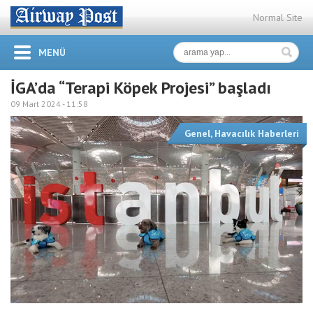
Normal Site
MENÜ
İGA’da “Terapi Köpek Projesi” başladı
09 Mart 2024 -
11:58
Genel
,
Havacılık Haberleri