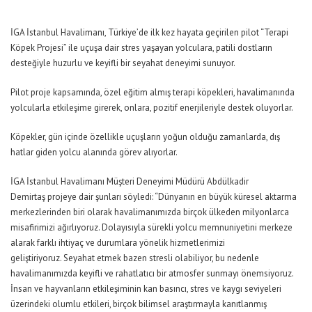
İGA İstanbul Havalimanı, Türkiye’de ilk kez hayata geçirilen pilot “Terapi
Köpek Projesi” ile uçuşa dair stres yaşayan yolculara, patili dostların
desteğiyle huzurlu ve keyifli bir seyahat deneyimi sunuyor.
Pilot proje kapsamında, özel eğitim almış terapi köpekleri, havalimanında
yolcularla etkileşime girerek, onlara, pozitif enerjileriyle destek oluyorlar.
Köpekler, gün içinde özellikle uçuşların yoğun olduğu zamanlarda, dış
hatlar giden yolcu alanında görev alıyorlar.
İGA İstanbul Havalimanı Müşteri Deneyimi Müdürü Abdülkadir
Demirtaş projeye dair şunları söyledi:
“Dünyanın en büyük küresel aktarma
merkezlerinden biri olarak havalimanımızda birçok ülkeden milyonlarca
misafirimizi ağırlıyoruz. Dolayısıyla sürekli yolcu memnuniyetini merkeze
alarak farklı ihtiyaç ve durumlara yönelik hizmetlerimizi
geliştiriyoruz. Seyahat etmek bazen stresli olabiliyor, bu nedenle
havalimanımızda keyifli ve rahatlatıcı bir atmosfer sunmayı önemsiyoruz.
İnsan ve hayvanların etkileşiminin kan basıncı, stres ve kaygı seviyeleri
üzerindeki olumlu etkileri, birçok bilimsel araştırmayla kanıtlanmış