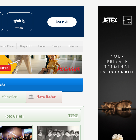
itene Ekle
Kayıt Ol
Giriş
Künye
İletişim
zda
 Manşetleri
Hava Radar
Foto Galeri
TÜMÜ