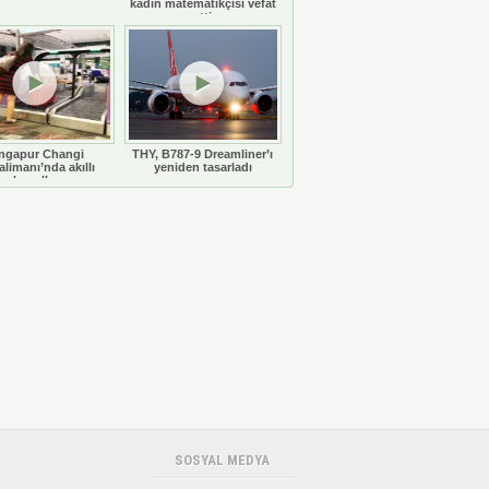
kadın matematikçisi vefat
etti
ngapur Changi
THY, B787-9 Dreamliner’ı
limanı’nda akıllı
yeniden tasarladı
bavullar
SOSYAL MEDYA