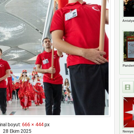
ilk kadın generali; Özlem Karapınar
Antalya
Pandem
inal boyut:
666 × 444
px
28 Ekim 2025
Nereye