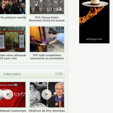
’da gökyüzü şenliği
THY, Dünya Kabin
Memurları Günü’nü kutladı
ide nefes aldıracak
THY iyilik meleklekleri
19 eşsiz rota
ramazanda da durmadılar
Video Galeri
TÜMÜ
 Baksak Cumhuriyet
NASA’nın ilk Afro Amerikan