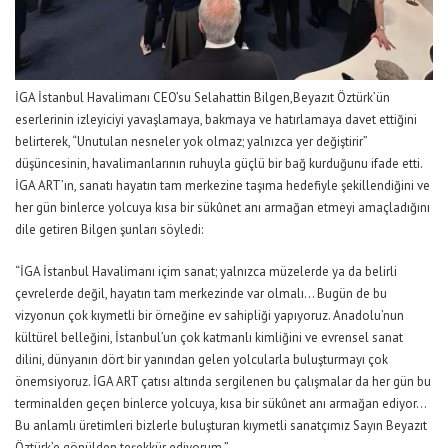
İGA İstanbul Havalimanı CEO’su Selahattin Bilgen
,
Beyazıt
Öztürk’ün
eserlerinin izleyiciyi yavaşlamaya, bakmaya ve hatırlamaya davet ettiğini
belirterek, “Unutulan nesneler yok olmaz; yalnızca yer değiştirir”
düşüncesinin, havalimanlarının ruhuyla güçlü bir bağ kurduğunu ifade etti.
İGA
ART
’ın
, sanatı hayatın tam merkezine taşıma hedefiyle şekillendiğini ve
her gün binlerce yolcuya kısa bir sükûnet anı armağan etmeyi amaçladığını
dile getir
en Bilgen şunları söyledi:
“İGA İstanbul Havalimanı içim
sanat; yalnızca müzelerde ya da belirli
çevrelerde değil, hayatın tam merkezinde var olmalı…
Bugün de bu
vizyonun çok kıymetli bir örneğine ev sahipliği yapıyoruz.
Anadolu’nun
kültürel belleğini, İstanbul’un çok katmanlı kimliğini ve evrensel sanat
dilini, dünyanın dört bir yanından gelen yolcularla buluşturmayı çok
önemsiyoruz.
İGA ART çatısı altında sergilenen bu çalışmalar da her gün bu
terminalden geçen binlerce yolcuya, kısa bir sükûnet anı armağan ediyor…
Bu anlamlı üretimleri bizlerle buluşturan kıymetli sanatçımız Sayın Beyazıt
Öztürk’e,
gönülden teşekkür ediyorum.”