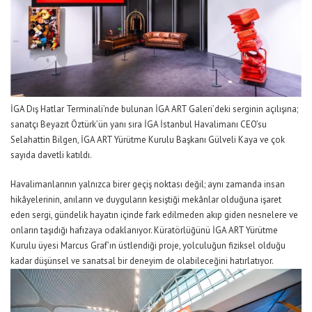
İGA
Dış Hatlar Terminali’nde bulunan
İGA ART Galeri
’deki s
erginin açılışı
na
;
sanatçı Beyazıt Öztürk
’ün yanı sıra
İGA İstanbul Havalimanı CEO’su
Selahattin Bilgen, İGA ART Yürütme Kurulu Başkanı
Gülveli
Kaya
ve çok
sayıda davetli katıl
dı.
Havalimanlarının yalnızca birer geçiş noktası değil; aynı zamanda insan
hikâyelerinin, anıların ve duyguların kesiştiği mekânlar olduğuna işaret
eden sergi, gündelik hayatın içinde fark edilmeden akıp giden nesnelere ve
onların taşıdığı hafızaya odaklanıyor. Küratörlüğünü
İGA ART Yürütme
Kurulu üyesi Marcus
Graf
’ın
üstlendiği proje, yolculuğun fiziksel olduğu
kadar düşünsel ve sanatsal bir deneyim de olabileceğini hatırlatıyor.