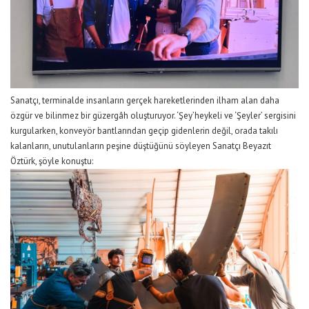
Sanatçı
,
terminalde insanların gerçek hareketlerinden ilham alan daha
özgür ve bilinmez bir güzergâh
oluşturuyo
r.
‘
Şey’
heykeli
ve
‘Şeyler’
sergisini
kurgularken,
konveyör bantlarından geçip gidenlerin değil, orada takılı
kalanların, unutulanların peşine düşt
üğünü söyleyen
Sanatçı Beyazıt
Öztürk
,
şöyle konuştu: