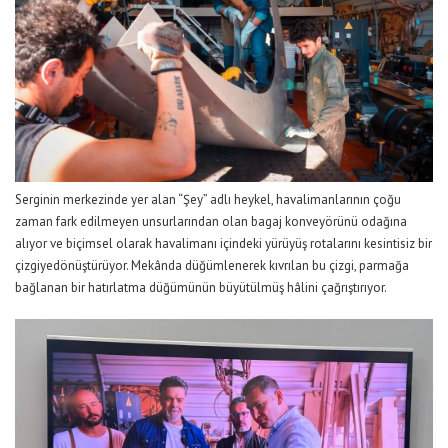
Serginin merkezinde yer alan
“
Şey
”
adlı heykel, havalimanlarının çoğu
zaman fark edilmeyen unsurlarından olan bagaj konveyörünü odağına
alıyor
ve
biçimsel olarak havalimanı içindeki yürüyüş rotalarını kesintisiz bir
ç
izgi
ye
dönüştürüyor. Mekânda düğümlenerek kıvrılan bu çizgi, parmağa
bağlanan bir hatırlatma düğümünün büyütülmüş hâlini çağrıştırıyor.