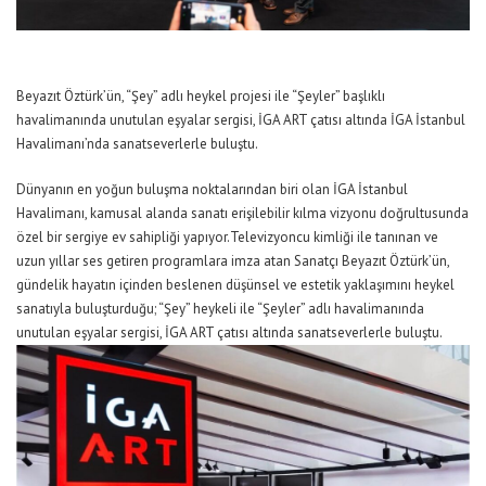
Beyazıt Öztürk’ün, “
Şey
” adlı heykel projesi ile “Şeyler” başlıklı
havalimanında unutulan eşyalar
sergisi, İGA ART çatısı altında
İGA
İstanbul
Havalima
n
ı’nda
sanatseverlerle buluştu.
Dünyanın en yoğun buluşma noktalarından biri olan
İGA İstanbul
Havalimanı
,
kamusal alanda sanatı erişilebilir kılma vizyonu doğrultusunda
özel bir sergiye ev sahipliği yapıyor.
Televizyoncu kimliği ile tanınan
ve
uzun yıllar ses getiren programlara imza atan
Sanatçı Beyazıt Öztürk
’ün,
gündelik hayatın içinden beslenen düşünsel ve estetik yaklaşımını heykel
sanatıyla buluşturduğu;
“
Şey
”
heykeli ile
“Şeyler”
adlı
havalimanında
unutulan eşyalar
sergisi,
İGA ART
çatısı altında sanatseverlerle buluştu.