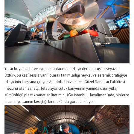
Yıllar boyunca televizyon ekranlarından izleyicilerle buluşan
Beyazıt
Öztürk
, bu kez “sessiz yanı” olarak tanımladığı heykel ve seramik pratiğiyle
izleyicinin karşısına çıkıyor. Anadolu Üniversitesi Güzel Sanatlar Fakültesi
mezunu olan sanatçı, televizyonculuk kariyerinin yanı
nda
uzun yıllar
sürdürdüğü plastik sanatlar üretimini,
İGA
İstanbul Havalimanı
’nda,
binlerce
insanın yollarının kesiştiği bir mekânda görünür kılıyor.