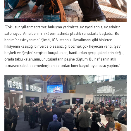
“Çok uzun yıllar mecramız, buluşma yerimiz
televizyonlarınız
, evlerinizin
salonuydu. Ama benim hikâyem aslında plastik sanatlarla başladı… Bu
benim ‘sessiz yanımdı’. Şimdi, İGA İstanbul Havalimanı gibi binlerce
hikâyenin kesiştiği bir yerde o sessizliği bozmak çok heyecan verici. ‘
Şey
’
heykeli
ve ‘Şey
ler
’ sergisini kurgularken, bantlardan geçip gidenlerin değil,
orada takılı kalanların, unutulanların peşine düştüm. Bu hafızanın atık
olmasını kabul edemedim; ben de onları birer başrol oyuncusu yaptım.
”