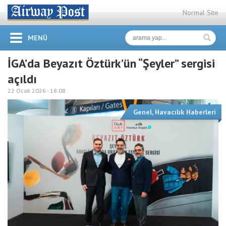
Normal Site
MENÜ
İGA’da Beyazıt Öztürk’ün “Şeyler” sergisi
açıldı
22 Ocak 2026 -
18:08
Genel
,
Havacılık Haberleri