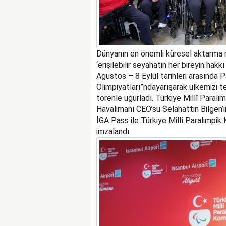
Dünyanın en önemli küresel aktarma
‘
erişilebilir seyahatin her bireyin hakkı
Ağustos – 8 Eylül tarihleri arasında P
Olimpiyatları
”
n
d
a
yarışa
ra
k
ülkemizi 
törenle uğurladı.
Türkiye Mill
î
Paralim
Havalimanı CEO’su Selahattin Bilgen
’
İGA Pass
ile
Türkiye Millî Paralimpik
imzalandı.