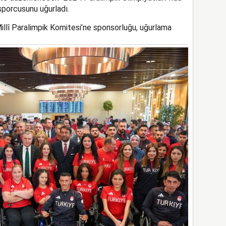
sporcusunu
uğurladı.
illî Paralimpik Komitesi’n
e sponsorluğu
,
uğurlama