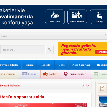
S
 sonu:
şına gidiyor
arını teslim almayacağını açıkladı
meyi 2033 yılına uzattı
Faydalı Bilgiler
Turizm
Röportaj
Genel
Köse Yazarları
Hakkımı
dı
ava Durumu
Finans
İlanlar
Firma Rehberi
Gazete
a rekor kapasite artıracak
Havacılık Haberleri
A-
A+
nda hava ulaştırmada yeni dönem
alimanı’nı gezdiler
mitesi’nin sponsoru oldu
 uçuşları Ankara turizmini hareketlendirdi