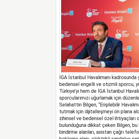
İGA İstanbul Havalimanı
kadro
sunda
y
bedensel engelli ve oti
zmli
sporcu
,
yü
Türkiye’yi hem de İGA İstanbul Haval
sporcularımızı uğurlamak için d
üzenl
Selahattin Bilgen
,
“
E
rişilebilir
H
avalim
tutmak için
dijitalleşmeyi
ön plana al
d
zihinsel ve bedensel özel ihtiyaçları o
bulunduğuna
dikkat çeken
Bilgen
, b
u
bindirme alanları, asistan çağrı telefo
bekleme alanı, elektrikli sandalye şar