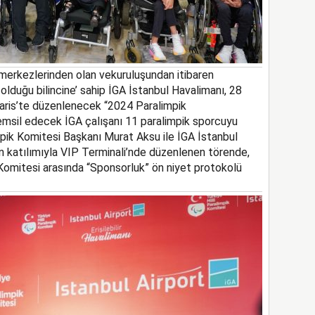
 merkezlerinden
olan ve
kuruluşundan itibaren
 olduğu bilincine’
sahip
İGA İstanbul Havalimanı
,
28
aris’te
düzenlenecek
“2024 Paralimpi
k
temsil edecek
İGA çalışanı
11
paralimpik sporcu
yu
pik Komitesi Başkanı Murat Aksu
ile
İGA İstanbul
in
katılımıyla VIP Terminali’nde düzenlenen
t
örende,
 Komitesi
arasında
“Sponsorlu
k
”
ön
niyet protokolü