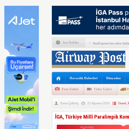
Son Dakika
SunExpress’ten rekor hafta
THY Osaka’da kapasite artı
Lufthansa bazı B777X uçakl
Emirates ile Arsenal sözleş
Havacılık Haberleri
Dünyadan
İsveç’te drone hayat kurtar
Foto Galeri
Video Galeri
H
Ryanair kış sezonunda Fas’t
Emin Çalkılıç
25 Ağustos 2024
Genel
,
Türkiye ile Vietnam arası
Minik misafirler Ercan Hav
İGA, Türkiye Millî Paralimpik Ko
AJet Ankara-St. Petersburg