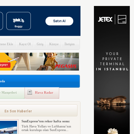
itene Ekle
Kayıt Ol
Giriş
Künye
İletişim
zda
 Manşetleri
Hava Radar
En Son Haberler
SunExpress’ten rekor hafta sonu:
Türk Hava Yolları ve Lufthansa’nın
ortak kuruluşu olan SunExpress...