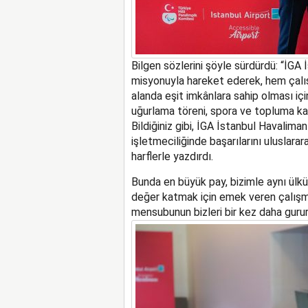
Bilgen
sözlerini şöyle sü
rdürdü
:
“
İGA 
misyonuyla hareket ederek, hem çalış
alanda eşit imk
â
nlara sahip olması iç
uğurlama töreni, spora ve topluma kat
Bildiğiniz gibi
,
İGA İstanbul Havaliman
işletmeciliğinde başarılarını uluslarara
harflerle yazdırdı.
Bunda en büyük pay, bizimle aynı ülkü
değer katmak için emek veren çalışma
mensubunun bizleri bir kez daha gurur