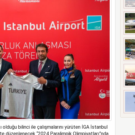
t’i satın alıyor
ı olduğu bilinci
ile
çalışmaları
nı yürüten İGA
İstanbul
’te düzenlenecek “2024 Paralimpik Olimpiyatları”nda