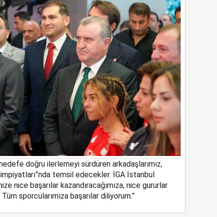
a hedefe doğru ilerlemeyi sürdüren
arkadaşlarımız
,
limpiyatları”nda temsil edecekler
.
İGA İstanbul
ize nice başarılar kazandıracağımıza, nice gururlar
Tüm sporcularımıza başarılar diliyorum.
”