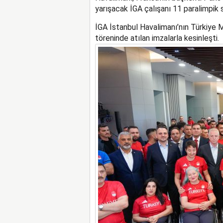
yarışacak İGA çalışanı 11 paralimpik
İGA İstanbul Havalimanı
’nın
Türkiye M
töreninde atılan imzalarla kesinleşt
i.