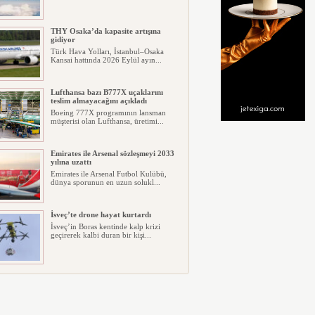
THY Osaka’da kapasite artışına
gidiyor
Türk Hava Yolları, İstanbul–Osaka
Kansai hattında 2026 Eylül ayın...
Lufthansa bazı B777X uçaklarını
teslim almayacağını açıkladı
Boeing 777X programının lansman
müşterisi olan Lufthansa, üretimi...
Emirates ile Arsenal sözleşmeyi 2033
yılına uzattı
Emirates ile Arsenal Futbol Kulübü,
dünya sporunun en uzun solukl...
İsveç’te drone hayat kurtardı
İsveç’in Boras kentinde kalp krizi
geçirerek kalbi duran bir kişi...
Ryanair kış sezonunda Fas’ta rekor
kapasite artıracak
Ryanair, 2026/27 kış sezonunda Fas
için tarihinin en büyük uçuş p...