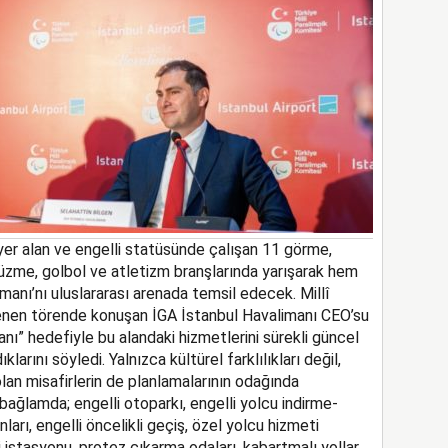
er alan ve engelli statüsünde çalışan 11
görme,
zme, golbol ve atletizm branşlarında yarışarak
hem
imanı’nı uluslararası arenada temsil edecek.
Mill
î
enen töre
nde konuşan
İGA İstanbul Hava
l
imanı CEO’su
anı
”
hedefiyle bu alandaki hizmetlerini sürekli güncel
ıklarını söyledi
. Y
alnızca kültürel farklılıkları değil,
lan misafirleri
n
de planlamaları
nın odağın
da
 bağlamda
;
engelli otoparkı, engelli yolcu indirme-
nları, engelli öncelikli geçiş, özel yolcu hizmeti
j istasyonu, protez çıkarma odaları, kabartmalı yollar,