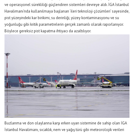
ve operasyonel sürekliliği güçlendiren sistemleri devreye aldı.
İGA İstanbul
Havalimanı
’nda kullanılmaya başlanan ‘i
leri teknoloji çözümler
i’
sayesinde,
p
ist yüzeyindeki kar birikimi, su derinliği, yüzey kontaminasyonu ve su
yoğunluğu gibi kritik parametreleri
n
gerçek zamanlı olarak raporl
an
ıyor.
Böylece
gereksiz pist kapatma ihtiyacı
da
azaltılıyor.
B
uzlanma ve don olaylarına karşı erken uyarı
sistemine de sahip olan
İGA
İstanbul Havalimanı
, s
ıcaklık, nem ve yağış türü gibi meteorolojik verileri