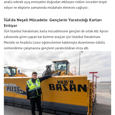
analiz
ederek
uçuş emniyetini doğrudan etkileyen riskleri önceden tespit
ed
iyor ve
ekiplerin zamanında müdahale etmesin
i sağlıyor.
:
İGA’da
Neşeli Mücadele: Gençler
in
Yaratıcılı
ğı
Karları
Erit
iyor
İGA
İstanbul Havalimanı
, karla mücadelesine gençleri de ortak etti. A
pron
sahasında görev yapan
kar
küreme ara
çları
için
İstanbul Havalimanı
Mesleki ve Anadolu Lisesi
öğrencilerinin katılımıyla
düzenlenen
ödüllü
isimlendirme çalışması
na gençlerin ya
ratı
cılılıkları imza attı.