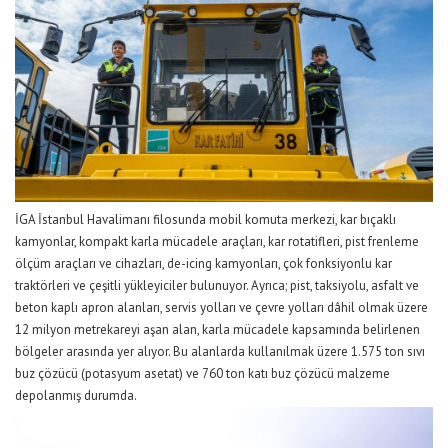
İGA İstanbul Havalimanı
filosunda mobil komuta merkezi, kar bıçaklı
kamyonlar, kompakt karla mücadele araçları, kar rotatifleri, pist frenleme
ölçüm araçları ve cihazları, de-icing kamyonları, çok fonksiyonlu kar
traktörleri ve çeşitli yükleyiciler bulunuyor.
Ayrıca; pist, taksiyolu, asfalt ve
beton kaplı apron alanları, servis yolları ve çevre yolları dâhil olmak üzere
12 milyon metrekareyi aşan alan, karla mücadele kapsamında belirlenen
bölgeler arasında yer alıyor. Bu alanlarda kullanılmak üzere 1.575 ton sıvı
buz çözücü (potasyum asetat) ve 760 ton katı buz çözücü malzeme
depolanmış durumda.