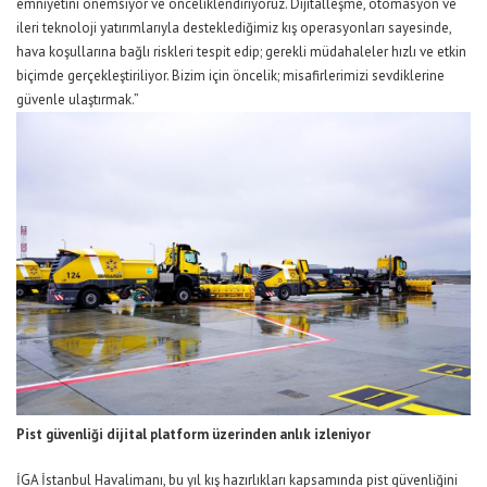
emniyetini
önemsiyor ve
önceliklendiriyoruz. Dijitalleşme, otomasyon ve
ileri teknoloji yatırımlarıyla desteklediğimiz kış operasyonları sayesinde,
hava koşullarına bağlı riskler
i
tespit edi
p
; gerekli müdahaleler hızlı ve etkin
biçimde gerçekleştiriliyor. Bizim için
öncelik;
misafirlerimizi sevdiklerine
güvenle ulaştırmak.”
Pist güvenliği dijital platform üzerinden anlık izleniyor
İGA İstanbul Havalimanı
, bu yıl kış hazırlıkları kapsamında pist güvenliğini