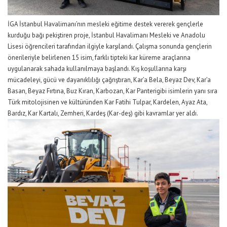
İGA İstanbul Havalimanı’nın
mesleki eğitime destek vererek
gençlerle
kur
duğu bağı pekiştiren
proje,
İstanbul Havalimanı Mesleki ve Anadolu
Lisesi öğrencileri
tarafından ilgiyle karşılandı.
Çalışma sonunda g
ençlerin
önerileriyle belirlenen
15 isim, farklı tipteki kar küreme araçlarına
uygulanarak sahada kullanılmaya başlandı.
Kış koşullarına karşı
mücadeleyi, gücü ve dayanıklılığı çağrıştıran
,
Kar’a Bela
, Beyaz Dev,
Kar’a
Basan
,
Beyaz Fırtına
,
Buz Kıran
, Karbozan,
Kar Panteri
gibi isimlerin yanı sıra
Türk mitolojisinen ve kültüründen
Kar Fatihi
Tulpar
,
Kardelen,
Ayaz Ata
,
Bardız,
Kar Kartalı
,
Zemheri
,
Kardeş (Kar-deş)
gibi
kavramlar yer aldı.