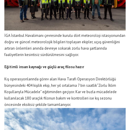
İGA İstanbul Havalimanı
çevresinde kurulu
dört meteoroloji istasyonu
ndan
doğru
ve
güncel
meteorolojik bilgileri topl
ayan
ekipler,
uçuş güvenliğini
artır
an önlemleri anında devreye sokarak
zorlu hava şartlarında
faaliyetlerin kesintisiz sürdürülmesini sağlıyor.
Eğitimli insan kaynağı ve güçlü araç filosu
hazır
Kış operasyonlarında görev alan
Hava Tarafı Operasyon Direktörlüğü
bünyesindeki 404 kişilik ekip, her yıl ortalama 7 bin saatlik
“Zorlu İklim
Koşullarıyla Mücadele”
eğitiminden geçiyor. Kar ve buzla mücadelede
kullanılacak 180 araçlık filonun bakım ve kontrolleri ise kış sezonu
öncesinde eksiksiz şekilde tamamlanıyor.