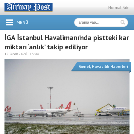
Normal Site
MENÜ
İGA İstanbul Havalimanı’nda pistteki kar
miktarı ‘anlık’ takip ediliyor
12 Ocak 2026 -
13:00
Genel
,
Havacılık Haberleri