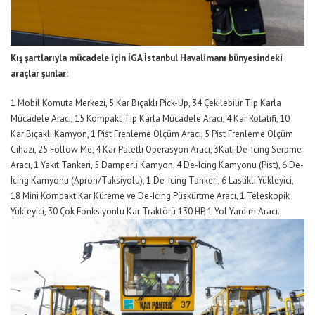
Kış şartlarıyla mücadele için
İGA İstanbul Havalimanı
bünyesindeki
araçlar
şunlar
:
1
Mobil Komuta Merkezi,
5
Kar Bıçaklı Pick-Up,
34
Çekilebilir Tip Karla
Mücadele Aracı,
15
Kompakt Tip
Karla Mücadele Aracı,
4
Kar Rotatifi,
10
Kar Bıçaklı Kamyon,
1
Pist Frenleme Ölçüm Aracı,
5
Pist Frenleme Ölçüm
Cihazı,
25
Follow Me,
4
Kar Paletli Operasyon Aracı,
3
Katı De-Icing Serpme
Aracı,
1
Yakıt Tankeri,
5
Damperli Kamyon,
4
De-Icing Kamyonu (Pist),
6
De-
Icing Kamyonu (Apron/Taksiyolu),
1
De-Icing Tankeri,
6
Lastikli Yükleyici,
18
Mini Kompakt Kar Küreme ve De-Icing Püskürtme Aracı,
1
Teleskopik
Yükleyici
,
30
Çok Fonksiyonlu Kar Traktörü 130 HP,
1
Yol Yardım Aracı
.