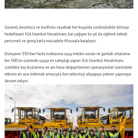
Güvenli, kesintisiz ve konforlu seyahati her koşulda sürdürülebilir kılmayı
hedefleyen İGA İstanbul Havalimanı, k
ar yağışını
bu yıl da eğitimli teknik
personeli ve
geniş
karla mücadele filosuyla karşılıyor
.
Dünyanın
330’
dan fazla
noktasına uçuş imkânı sunan ve günlük ortalama
bin 500’ün
üzerinde uçuşa ev sahipliği yapan
İGA İstanbul Havalimanı
,
özellikle kar, buzlanma ve ani hava değişimlerinin operasyonlar üzerindeki
etkisini en aza indirmek amacıyla
i
leri tekn
o
loji altyapı
ya
yatırım yapmaya
devam ediyor.