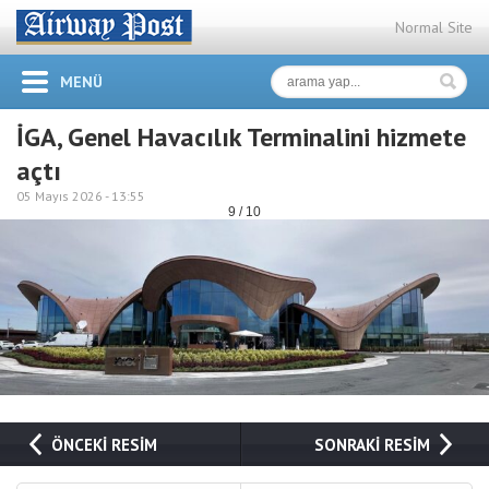
Normal Site
MENÜ
İGA, Genel Havacılık Terminalini hizmete
açtı
05 Mayıs 2026 -
13:55
9 / 10
ÖNCEKİ RESİM
SONRAKİ RESİM