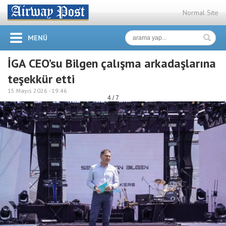
Normal Site
MENÜ
İGA CEO’su Bilgen çalışma arkadaşlarına
teşekkür etti
15 Mayıs 2026 -
19:46
4 / 7