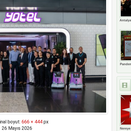
Antalya
Pandem
inal boyut:
666 × 444
px
26 Mayıs 2026
Nereye