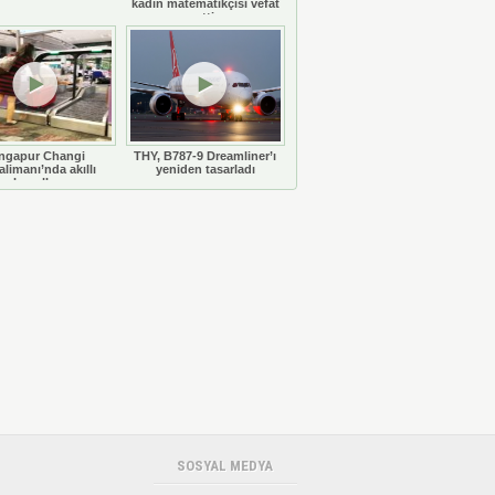
kadın matematikçisi vefat
etti
ngapur Changi
THY, B787-9 Dreamliner’ı
limanı’nda akıllı
yeniden tasarladı
bavullar
SOSYAL MEDYA