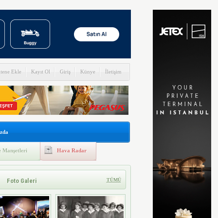
itene Ekle
Kayıt Ol
Giriş
Künye
İletişim
zda
 Manşetleri
Hava Radar
Foto Galeri
TÜMÜ