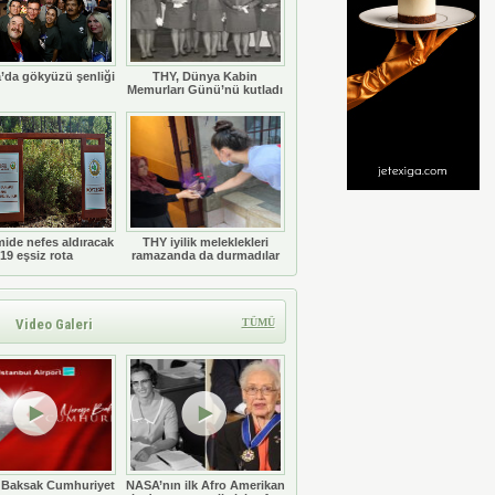
’da gökyüzü şenliği
THY, Dünya Kabin
Memurları Günü’nü kutladı
ide nefes aldıracak
THY iyilik meleklekleri
19 eşsiz rota
ramazanda da durmadılar
Video Galeri
TÜMÜ
 Baksak Cumhuriyet
NASA’nın ilk Afro Amerikan