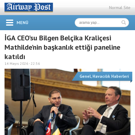
Normal Site
MENÜ
İGA CEO’su Bilgen Belçika Kraliçesi
Mathilde’nin başkanlık ettiği paneline
katıldı
14 Mayıs 2026 -
22:56
Genel
,
Havacılık Haberleri