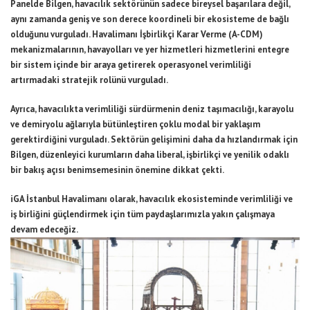
Panelde Bilgen, havacılık sektörünün sadece bireysel başarılara değil,
aynı zamanda geniş ve son derece koordineli bir ekosisteme de bağlı
olduğunu vurguladı. Havalimanı İşbirlikçi Karar Verme (A-CDM)
mekanizmalarının, havayolları ve yer hizmetleri hizmetlerini entegre
bir sistem içinde bir araya getirerek operasyonel verimliliği
artırmadaki stratejik rolünü vurguladı.
Ayrıca, havacılıkta verimliliği sürdürmenin deniz taşımacılığı, karayolu
ve demiryolu ağlarıyla bütünleştiren çoklu modal bir yaklaşım
gerektirdiğini vurguladı. Sektörün gelişimini daha da hızlandırmak için
Bilgen, düzenleyici kurumların daha liberal, işbirlikçi ve yenilik odaklı
bir bakış açısı benimsemesinin önemine dikkat çekti.
iGA İstanbul Havalimanı olarak, havacılık ekosisteminde verimliliği ve
iş birliğini güçlendirmek için tüm paydaşlarımızla yakın çalışmaya
devam edeceğiz.