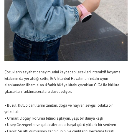
Ç
ocukların seyahat deneyimlerini kaydedebilecekleri interaktif
boyama
kitabının da
yer aldığı sette
;
İGA İstanbul Havalimanı
’ndaki oyun
alanların
dan
ilham alan 4 farklı hikâye kitabı
çocukları
CİGA
ile birlikte
çıkacakları
farklı
maceralara davet ediyor:
•
Buzul:
Kutup canlılarını tanıtan, doğa ve hayvan sevgisi odaklı bir
yolculu
k
•
Orman:
Doğayı koruma bilinci aşılayan, yeşil bir dünya keşfi
•
Uzay:
Gezegenler ve galaksiler arası hayal gücü yüksek bir serüven
•
Deniz:
Su altı dünyasının zenginliğini ve canlılarını keşfetme fırsatı