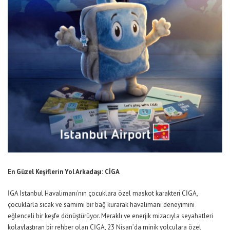
En Güzel
Keşif
lerin
Yol Arkadaşı: CİGA
İGA İstanbul Havalimanı
’nın çocuklara özel maskot karakteri
CİGA
,
çocuklarla sıcak ve samimi bir bağ kurarak havalimanı deneyimini
eğlenceli bir keş
fe
dönüştürüyor. Meraklı ve enerjik
mizacıyla
seyahat
leri
kolaylaştıran bir rehber olan CİGA,
23 Nisan’da
minik yolculara özel