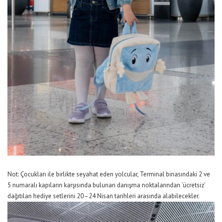
Not:
Çocukları
ile birlikte
seyahat eden yolcular, T
erminal binasındaki 2 ve
5 numaralı kapıların karşısında bulunan danışma noktalarından
‘
ücretsiz
’
dağıtıla
n
hediye setleri
ni
20
–
24 Nisan tarihleri arasında
alabilecekler.