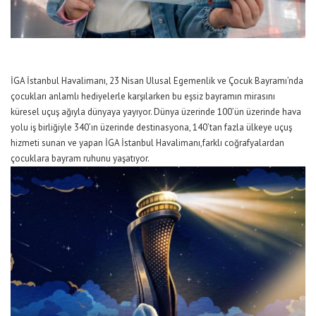
İGA İstanbul Havalimanı
,
23 Nisan Ulusal Egemenlik ve Çocuk Bayramı
’
n
da
çocukları anlamlı hediyelerle karşılarken bu eşsiz bayram
ın
mirasını
küresel uçuş ağıyla dünyaya yayıyor.
Dünya üzerinde
100’ün üzerinde hava
yolu iş birliği
yle
34
0’ın üzerinde
destinasyona
,
14
0’tan fazla
ülkeye uçuş
hizmeti sunan
ve
yapan
İGA
İstanbul Havalimanı
,
farklı coğrafyalardan
çocuklara
bayram ruhunu yaşatıyor
.