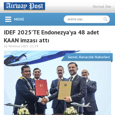
Normal Site
MENÜ
IDEF 2025’TE Endonezya’ya 48 adet
KAAN imzası attı
26 Temmuz 2025 -
21:29
Genel
,
Havacılık Haberleri