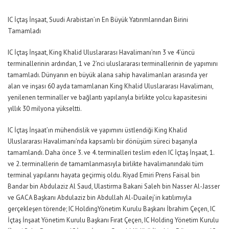
IC İçtaş İnşaat, Suudi Arabistan’ın En Büyük Yatırımlarından Birini
Tamamladı
IC İçtaş İnşaat, King Khalid Uluslararası Havalimanı’nın 3 ve 4’üncü
terminallerinin ardından, 1 ve 2’nci uluslararası terminallerinin de yapımını
tamamladı. Dünyanın en büyük alana sahip havalimanları arasında yer
alan ve inşası 60 ayda tamamlanan King Khalid Uluslararası Havalimanı,
yenilenen terminaller ve bağlantı yapılarıyla
birlikte
yolcu kapasitesini
yıllık 30 milyona yükseltti.
IC İçtaş İnşaat’ın mühendislik ve yapımını üstlendiği King Khalid
Uluslararası Havalimanı’nda kapsamlı bir dönüşüm süreci başarıyla
tamamlandı. Daha önce 3. ve 4. terminalleri teslim eden IC İçtaş İnşaat, 1.
ve 2. terminallerin de tamamlanmasıyla birlikte havalimanındaki tüm
terminal yapılarını hayata geçirmiş oldu. Riyad
Emiri
Prens Faisal bin
Bandar bin Abdulaziz Al Saud, Ulastirma Bakani Saleh bin Nasser Al-Jasser
ve GACA Başkanı Abdulaziz bin Abdullah Al-Duailej’in katılımıyla
gerçekleşen törende; IC Holding
Yönetim Kurulu Başkanı İbrahim Çeçen, IC
İçtaş İnşaat Yönetim Kurulu Başkanı Fırat Çeçen, IC Holding Yönetim Kurulu