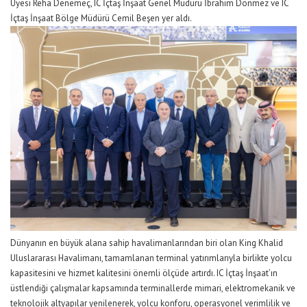
Üyesi Reha Denemeç, IC İçtaş İnşaat Genel Müdürü İbrahim Dönmez ve IC
İçtaş İnşaat Bölge Müdürü Cemil Beşen yer aldı.
Dünyanın en büyük alana sahip havalimanlarından biri olan King Khalid
Uluslararası Havalimanı, tamamlanan terminal yatırımlarıyla birlikte yolcu
kapasitesini ve hizmet kalitesini önemli ölçüde artırdı. IC İçtaş İnşaat’ın
üstlendiği çalışmalar kapsamında terminallerde mimari, elektromekanik ve
teknolojik altyapılar yenilenerek, yolcu konforu, operasyonel verimlilik ve