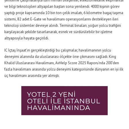
yenileme çalışmalarıyla tüm mimari bileşenler, elektromekanik ekipmanlar
ve bilgi teknolojileri altyapıları baştan sona yenilendi. 4000 kişinin görev
yaptığı proje kapsamında 10 bin ton çelik imalatı, 6 kilometre bagaj taşıma
sistemi, 82 adet E-Gate ve havalimanı operasyonlarını destekleyen ileri
teknoloji sistemler devreye alındı. Terminal binaları, yoğun yolcu trafiğini
karşılayacak şekilde tasarlanarak, esnek ve sürdürülebilir bir işletme
altyapısıyla hayata geçirildi.
IC İçtaş İnşaat’ın gerçekleştirdiği bu çalışmalar, havalimanının yolcu
deneyimi alanında da uluslararası ölçekte öne çıkmasını sağladı. King
Khalid Uluslararası Havalimanı, AirHelp Score 2025 Raporu’nda 200’den
fazla havalimanı arasında yolcu deneyimi kategorisinde dünyanın en iyi ilk
üç havalimanı arasında yer almıştı.