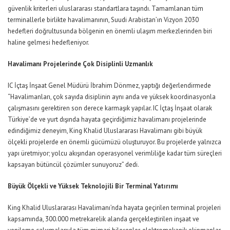
güvenlik kriterleri uluslararası standartlara taşındı. Tamamlanan tüm
terminallerle birlikte havalimanının, Suudi Arabistan’ın Vizyon 2030
hedefleri doğrultusunda bölgenin en önemli ulaşım merkezlerinden biri
haline gelmesi hedefleniyor.
Havalimanı Projelerinde
Çok Disiplinli Uzmanlık
IC İçtaş İnşaat Genel Müdürü İbrahim Dönmez, yaptığı değerlendirmede
“Havalimanları, çok sayıda disiplinin aynı anda ve yüksek koordinasyonla
çalışmasını gerektiren son derece karmaşık yapılar. IC İçtaş İnşaat olarak
Türkiye’de ve yurt dışında hayata geçirdiğimiz havalimanı projelerinde
edindiğimiz deneyim, King Khalid Uluslararası Havalimanı gibi büyük
ölçekli projelerde en önemli gücümüzü oluşturuyor. Bu projelerde yalnızca
yapı üretmiyor; yolcu akışından operasyonel verimliliğe kadar tüm süreçleri
kapsayan bütüncül çözümler sunuyoruz” dedi.
Büyük Ölçekli ve Yüksek Teknolojili Bir Terminal Yatırımı
King Khalid Uluslararası Havalimanı’nda hayata geçirilen terminal projeleri
kapsamında, 300.000 metrekarelik alanda gerçekleştirilen inşaat ve