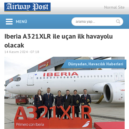
Normal Site
MENÜ
Iberia A321XLR ile uçan ilk havayolu
olacak
14 Kasım 2024 -
07:18
Dünyadan
,
Havacılık Haberleri