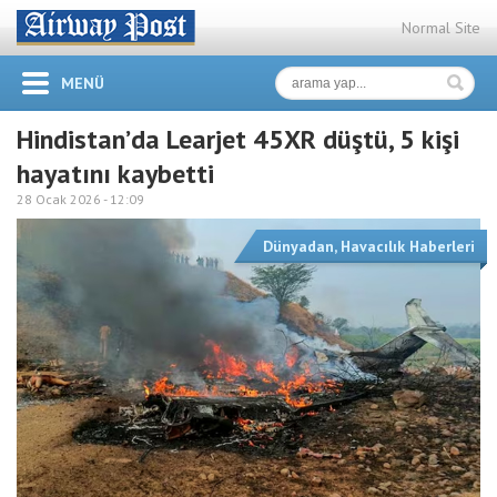
Normal Site
MENÜ
Hindistan’da Learjet 45XR düştü, 5 kişi
hayatını kaybetti
28 Ocak 2026 -
12:09
Dünyadan
,
Havacılık Haberleri