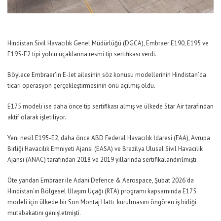
Hindistan Sivil Havacılık Genel Müdürlüğü (DGCA), Embraer E190, E195 ve
E195-E2 tipi yolcu uçaklarına resmi tip sertifikası verdi.
Böylece Embraer’in E-Jet ailesinin söz konusu modellerinin Hindistan’da
ticari operasyon gerçekleştirmesinin önü açılmış oldu.
E175 modeli ise daha önce tip sertifikası almış ve ülkede Star Air tarafından
aktif olarak işletiliyor.
Yeni nesil E195-E2, daha önce ABD Federal Havacılık İdaresi (FAA), Avrupa
Birliği Havacılık Emniyeti Ajansı (EASA) ve Brezilya Ulusal Sivil Havacılık
Ajansı (ANAC) tarafından 2018 ve 2019 yıllarında sertifikalandırılmıştı.
Öte yandan Embraer ile Adani Defence & Aerospace, Şubat 2026’da
Hindistan’ın Bölgesel Ulaşım Uçağı (RTA) programı kapsamında E175
modeli için ülkede bir Son Montaj Hattı kurulmasını öngören iş birliği
mutabakatını genişletmişti.