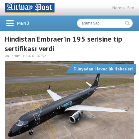
Normal Site
MENÜ
Hindistan Embraer’in 195 serisine tip
sertifikası verdi
08 Temmuz 2026 -
07:32
Dünyadan
,
Havacılık Haberleri