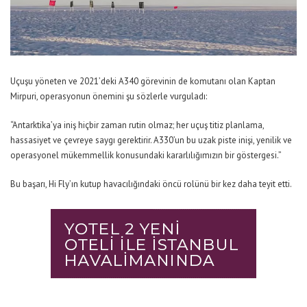
Uçuşu yöneten ve 2021’deki A340 görevinin de komutanı olan Kaptan
Mirpuri, operasyonun önemini şu sözlerle vurguladı:
“Antarktika’ya iniş hiçbir zaman rutin olmaz; her uçuş titiz planlama,
hassasiyet ve çevreye saygı gerektirir. A330’un bu uzak piste inişi, yenilik ve
operasyonel mükemmellik konusundaki kararlılığımızın bir göstergesi.”
Bu başarı, Hi Fly’ın kutup havacılığındaki öncü rolünü bir kez daha teyit etti.