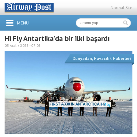
Normal Site
MENÜ
Hi Fly Antartika’da bir ilki başardı
03 Aralık 2025 -
07:05
Dünyadan
,
Havacılık Haberleri