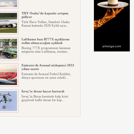
THY Osaka’da kapasite artışına
gidiyor
Türk Hava Yolları, İstanbul–Osaka
Kansai hattında 2026 Eylül ayın...
Lufthansa bazı B777X uçaklarını
teslim almayacağını açıkladı
Boeing 777X programının lansman
müşterisi olan Lufthansa, üretimi...
Emirates ile Arsenal sözleşmeyi 2033
yılına uzattı
Emirates ile Arsenal Futbol Kulübü,
dünya sporunun en uzun solukl...
İsveç’te drone hayat kurtardı
İsveç’in Boras kentinde kalp krizi
geçirerek kalbi duran bir kişi...
Ryanair kış sezonunda Fas’ta rekor
kapasite artıracak
Ryanair, 2026/27 kış sezonunda Fas
için tarihinin en büyük uçuş p...