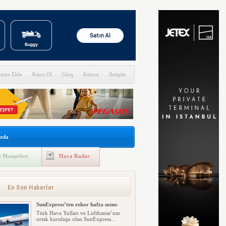
itene Ekle
Kayıt Ol
Giriş
Künye
İletişim
zda
 Manşetleri
Hava Radar
En Son Haberler
SunExpress’ten rekor hafta sonu:
Türk Hava Yolları ve Lufthansa’nın
ortak kuruluşu olan SunExpress...