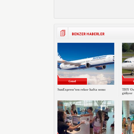
BENZER HABERLER
Genel
SunExpress’ten rekor hafta sonu:
THY Osa
gidiyor