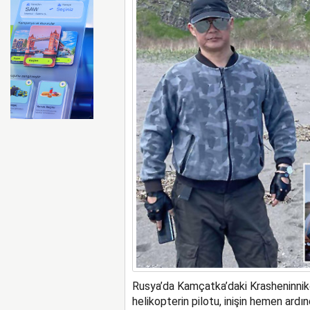
ABD merkezli Apollo Easyje
Rusya’da Kamçatka’daki Krasheninniko
helikopterin pilotu, inişin hemen ardın