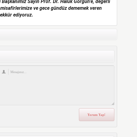
aşkanımız Sayın Prof. Dr. Haluk Görgün’e, değerli
 misafirlerimize ve gece gündüz dememek veren
şekkür ediyoruz.