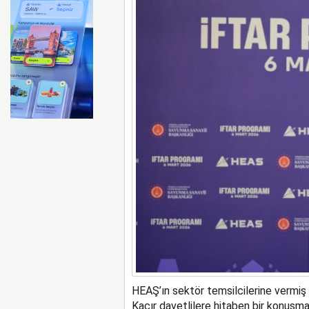
FAA Marine One helikopteri
HEAŞ’ın sektör temsilcilerine vermi
Kaçır davetlilere hitaben bir konuşma