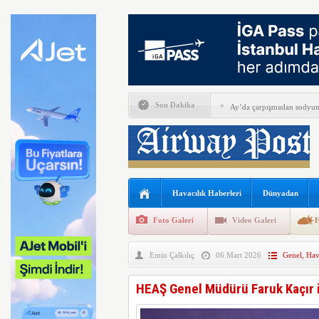
Son Dakika
Ay’da çarpışmadan sodyum 
Alkollü iki pilotun görevin
İGA, iç hat yolcularını Ca
Perseverance uzay aracında
Havacılık Haberleri
Dünyadan
Bell Textron ABD’nin 49 a
Foto Galeri
Video Galeri
H
Hitit Bilişim 500’de Sektör
Emin Çalkılıç
06 Mart 2026
Genel
,
Hav
İberia Havayolu 12 Ağusto
SpaceX ilk çeyrek verlerini
HEAŞ Genel Müdürü Faruk Kaçır 
EasyJet kabin memurları g