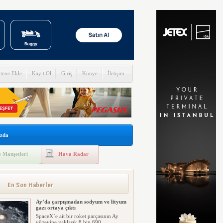
itene Ekle
Kayıt Ol
Giriş
Künye
İletişim
zda
 Manşetleri
Hava Radar
En Son Haberler
Ay’da çarpışmadan sodyum ve lityum
gazı ortaya çıktı
SpaceX’e ait bir roket parçasının Ay
yüzeyine yaklaşık 8 bin 690 ...