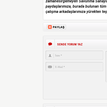
zamanesirgemeyen Savunma Sanayii B
paydaşlarımıza, burada bulunan tüm
çalışma arkadaşlarımıza yürekten te
SENDE YORUM YAZ