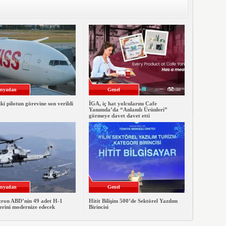
nyadan
Genel
iki pilotun görevine son verildi
İGA, iç hat yolcularını Cafe
Yanımda’da “Anlamlı Ürünleri”
görmeye davet davet etti
nyadan
Genel
xtron ABD’nin 49 adet H-1
Hitit Bilişim 500’de Sektörel Yazılım
erini modernize edecek
Birincisi