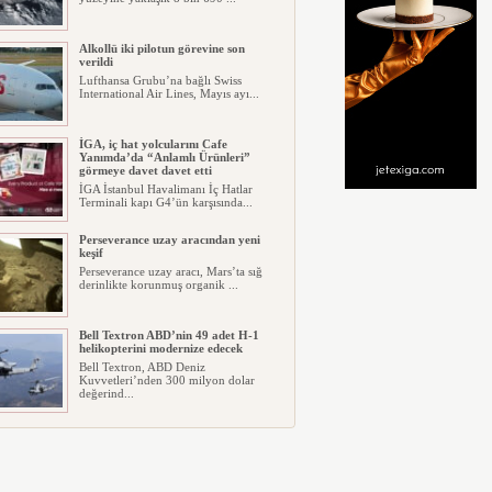
Alkollü iki pilotun görevine son
verildi
Lufthansa Grubu’na bağlı Swiss
International Air Lines, Mayıs ayı...
İGA, iç hat yolcularını Cafe
Yanımda’da “Anlamlı Ürünleri”
görmeye davet davet etti
İGA İstanbul Havalimanı İç Hatlar
Terminali kapı G4’ün karşısında...
Perseverance uzay aracından yeni
keşif
Perseverance uzay aracı, Mars’ta sığ
derinlikte korunmuş organik ...
Bell Textron ABD’nin 49 adet H-1
helikopterini modernize edecek
Bell Textron, ABD Deniz
Kuvvetleri’nden 300 milyon dolar
değerind...
Hitit Bilişim 500’de Sektörel Yazılım
Birincisi
Havacılık ve seyahat teknolojileri
alanında dünyanın en büyük şir...