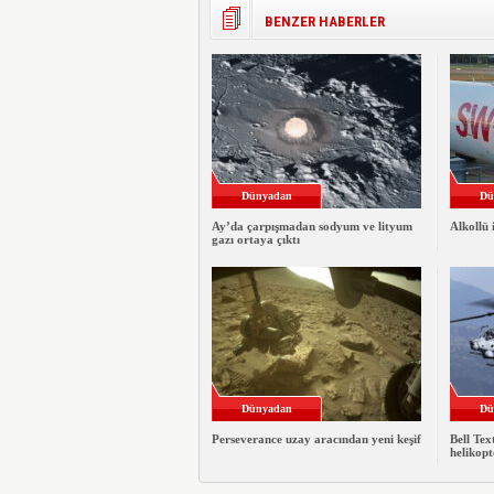
BENZER HABERLER
Dünyadan
Dü
Ay’da çarpışmadan sodyum ve lityum
Alkollü 
gazı ortaya çıktı
Dünyadan
Dü
Perseverance uzay aracından yeni keşif
Bell Te
helikopt