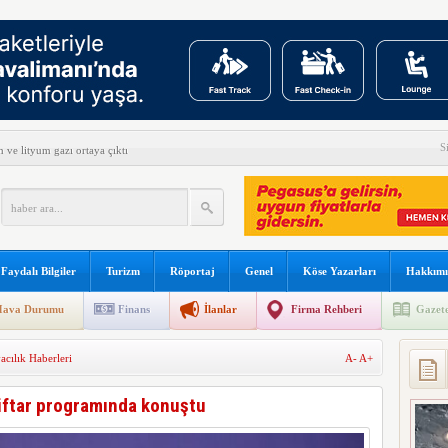
S
ve lityum gazı ortaya çıktı
e son verildi
fe Yanımda’da “Anlamlı Ürünleri” görmeye davet davet etti
n yeni keşif
Faydalı Bilgiler
Turizm
Röportaj
Genel
Köse Yazarları
Hakkımı
det H-1 helikopterini modernize edecek
ava Durumu
Finans
İlanlar
Firma Rehberi
Gazete
el Yazılım Birincisi
acılık Haberleri
A-
A+
s’ta özel uçuş yapacak
 açıkladı
iftar programında konuştu
reve gidiyor