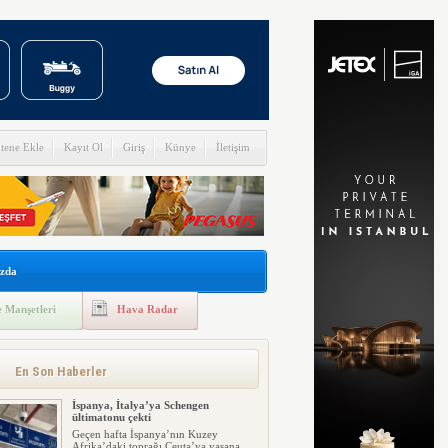
itene Ekle
Kayıt Ol
Giriş
Künye
İletişim
zda
 Manşetleri
Hava Radar
En Son Haberler
İspanya, İtalya’ya Schengen
ültimatonu çekti
Geçen hafta İspanya’nın Kuzey
Afrika’daki toprağı Ceuta’ya yaşana...