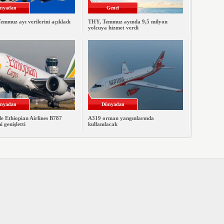
nyadan
Genel
emmuz ayı verilerini açıkladı
THY, Temmuz ayında 9,5 milyon
yolcuya hizmet verdi
nyadan
Dünyadan
le Ethiopian Airlines B787
A319 orman yangınlarında
ni genişletti
kullanılacak