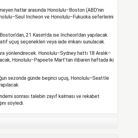
meyen hatlar arasında Honolulu–Boston (ABD’nin
Honolulu–Seul Incheon ve Honolulu–Fukuoka seferlerini
Boston’dan, 21 Kasım’da ise Incheon’dan yapılacak.
natif uçuş seçenekleri veya iade imkanı sunulacak.
lara yönlendirecek. Honolulu–Sydney hattı 18 Aralık–
acak, Honolulu–Papeete Mart’tan itibaren haftada iki
oğun sezonda günde beşinci uçuş, Honolulu–Seattle
apılacak.
demi sonrası talebin zayıf kalması ve rekabet
ını söyledi.