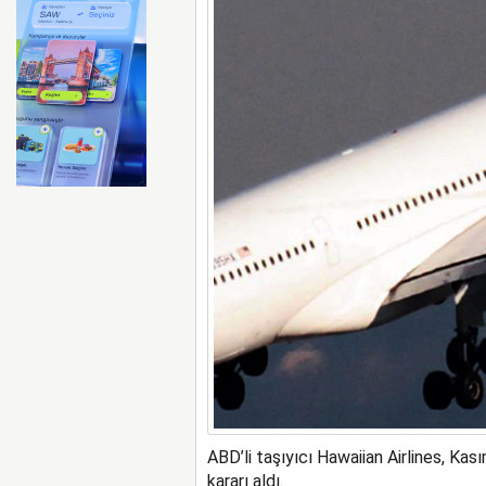
Emirates ile Arsenal sözleş
ABD’li taşıyıcı Hawaiian Airlines, Ka
kararı aldı.