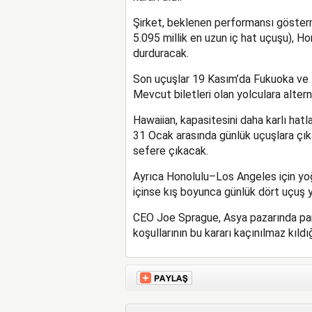
Şirket, beklenen performansı göster
5.095 millik en uzun iç hat uçuşu), 
durduracak.
Son uçuşlar 19 Kasım’da Fukuoka ve 
Mevcut biletleri olan yolculara alter
Hawaiian, kapasitesini daha karlı hat
31 Ocak arasında günlük uçuşlara çık
sefere çıkacak.
Ayrıca Honolulu–Los Angeles için y
içinse kış boyunca günlük dört uçuş y
CEO Joe Sprague, Asya pazarında pan
koşullarının bu kararı kaçınılmaz kıldığ