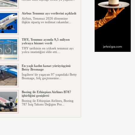
Airbus Temmuz ayı verilerini açıkladı
Airbus, Temmuz 2026 dönemine
ilişkin sipariş ve teslimat rakamlar...
THY, Temmuz ayında 9,5 milyon
yolcuya hizmet verdi
THY tarihinin en yüksek temmuz ayı
yolcu istatistiğini elde etti....
En yaşlı kadın kanat yürüyüşçüsü
Betty Bromage
İngiltere’de yaşayan 97 yaşındaki Betty
Bromage, felç geçirmesine...
Boeing ile Ethiopian Airlines B787
işbirliğini genişletti
Boeing ile Ethiopian Airlines, Boeing
787 İniş Takımı Değişim Pro...
A319 orman yangınlarında
kullanılacak
ABD merkezli havadan yangın
söndürme şirketi Neptune Aviation
Ser...