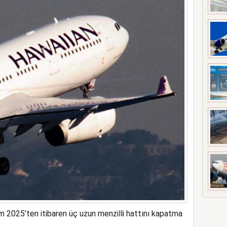
meyi 2033 yılına uzattı
sım 2025’ten itibaren üç uzun menzilli hattını kapatma