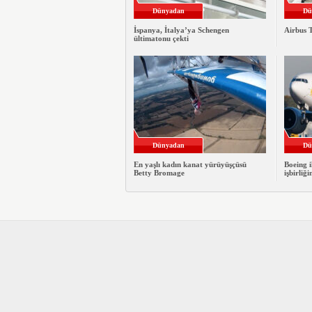
Dünyadan
Dü
İspanya, İtalya’ya Schengen
Airbus T
ültimatonu çekti
Dünyadan
Dü
En yaşlı kadın kanat yürüyüşçüsü
Boeing i
Betty Bromage
işbirliği