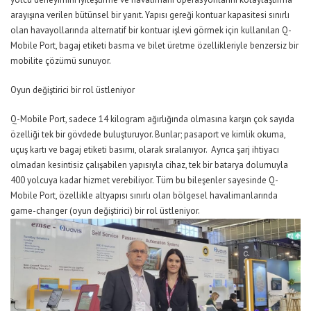
arayışına verilen bütünsel bir yanıt.
Y
apısı gereği kontuar kapasitesi sınırlı
olan havayollarında alternatif bir kontu
ar işlevi görmek için kullanılan Q-
Mobile Port, bagaj etiketi basma ve bilet üretme özellikleriyle benzersiz
bir
mo
bilite çözümü sunuyor.
Oyun değiştirici bir rol üstleniyor
Q-
Mobile Port, sadece 14 kilogram
ağırlığında olmasına karşın çok sayıda
özelliği tek bir gövdede buluşturuyor. Bunlar;
p
asaport ve kimlik
okuma
,
u
çuş kartı ve bagaj etiketi basımı, olarak sıralanıyor.
Ayrıca şarj ihtiyacı
olmadan kesintisiz çalışabilen yapısıyla cihaz, tek bir batarya dolumuyla
400
yolcuya kadar hizmet verebiliyor.
Tüm bu bileşenler sayesinde Q-
Mobile Port, özellikle altyapısı sınırlı olan bölgesel havalimanlarında
game-changer
(oyun değiştirici) bir rol üstleniyor.