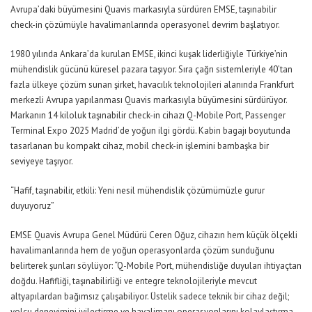
Avrupa’daki büyümesini
Quavis
markasıyla sürdüren EMSE
, taşınabilir
check
-in çözümüyle havalimanlarında operasyonel devrim başlatıyor.
1980 yılında Ankara’da kurulan EMSE, ikinci kuşak liderliğiyle Türkiye’nin
mühendislik gücünü küresel pazara taşıyor. Sıra çağrı sistemleriyle 40’tan
fazla ülkeye çözüm sunan şirket, havacılık teknolojileri alanında
Frankfurt
merkezli Avrupa yapılanması
Quavis
markasıyla büyümesini sürdürüyor.
Markanın 14 kiloluk taşınabilir
check
-in cihazı Q-Mobile Port,
Passenger
Terminal Expo 2025 Madrid’de yoğun ilgi gördü. Kabin bagajı boyutunda
tasarlanan bu kompakt cihaz, mobil
check
-in işlemini bambaşka bir
seviyeye taşıyor.
“Hafif, taşınabilir, etkili: Yeni nesil mühendislik çözümümüzle gurur
duyuyoruz”
EMSE
Quavis
Avrupa Genel Müdürü Ceren Oğuz, cihazın hem küçük ölçekli
havalimanlarında hem de yoğun operasyonlarda çözüm sunduğunu
belirterek şunları söylüyor: “Q-Mobile Port, mühendisliğe duyulan ihtiyaçtan
doğdu. Hafifliği, taşınabilirliği ve entegre teknolojileriyle mevcut
altyapılardan bağımsız çalışabiliyor. Üstelik sadece teknik bir cihaz değil;
yolcu deneyimini iyileştirme ve havalimanı operasyonlarını kolaylaştırma