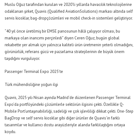
Muslu Oğuz tarafından kurulan ve 2020’li yıllarda
havacılık teknolojilerine
odaklanan şirket,
Quavis
(
Qualified
Aviation
Solutions) markası altında self
servis kiosklar,
bag-drop
çözümleri ve mobil
check
-in sistemleri geliştiriyor.
“40 yıl önce üretilmiş bir
EMSE panosunun
hâlâ çalışıyor olması, bu
markaya olan inancımı perçinledi” diyen Ceren Oğuz, bugün global
rekabette yer almak için yalnızca kaliteli ürün üretmenin yeterli olmadığını,
görünürlük, referans gücü ve pazarlama stratejilerinin de büyük önem
taşıdığını vurguluyor.
Passenger
Terminal Expo 2025’te
Türk
mühendisliğine yoğun ilgi
Quavis
, 2025 yılı
Nisan
ayında Madrid’de düzenlenen
Passenger
Terminal
Expo’da portföyündeki çözümlerle sektörün ilgisini çekti. Özellikle Q-
Mobile
Port’un
taşınabilirliği, sadeliği ve çok
işlevliliği
dikkat çekti.
One
-Step
BagDrop
ve self servis kiosklar gibi diğer ürünler de
Quavis’in
farklı
tasarımlar ve kullanıcı dostu arayüzleriyle alanda farklılaştığını ortaya
koydu.