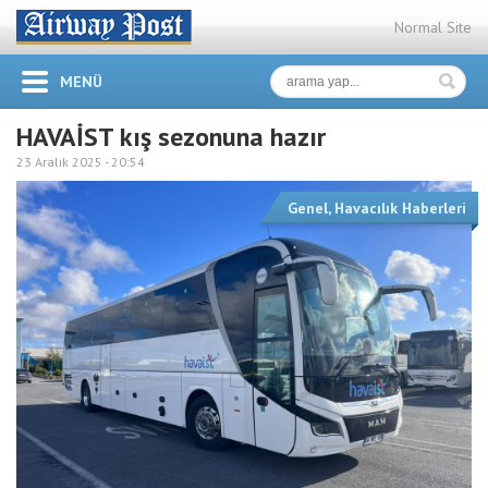
Normal Site
MENÜ
HAVAİST kış sezonuna hazır
23 Aralık 2025 -
20:54
Genel
,
Havacılık Haberleri