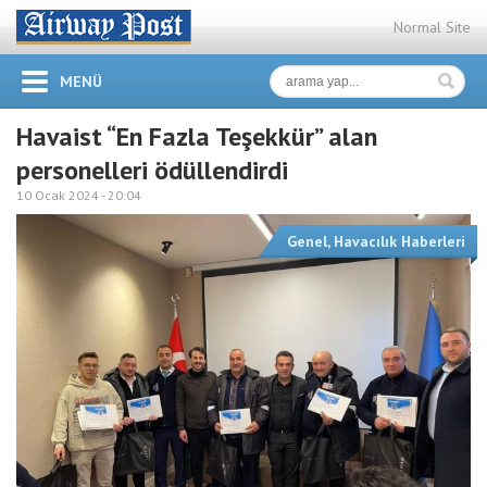
Normal Site
MENÜ
Havaist “En Fazla Teşekkür” alan
personelleri ödüllendirdi
10 Ocak 2024 -
20:04
Genel
,
Havacılık Haberleri