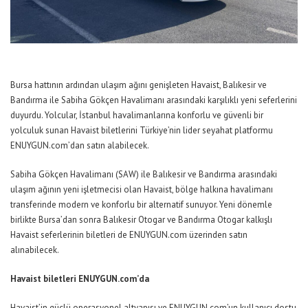
Bursa hattının ardından ulaşım ağını genişleten Havaist, Balıkesir ve
Bandırma ile Sabiha Gökçen Havalimanı arasındaki karşılıklı yeni seferlerini
duyurdu. Yolcular, İstanbul havalimanlarına konforlu ve güvenli bir
yolculuk sunan Havaist biletlerini Türkiye’nin lider seyahat platformu
ENUYGUN.com
’dan satın alabilecek.
Sabiha Gökçen Havalimanı (SAW) ile Balıkesir ve Bandırma arasındaki
ulaşım ağının yeni işletmecisi olan Havaist, bölge halkına havalimanı
transferinde modern ve konforlu bir alternatif sunuyor. Yeni dönemle
birlikte Bursa’dan sonra Balıkesir Otogar ve Bandırma Otogar kalkışlı
Havaist seferlerinin biletleri de
ENUYGUN.com
üzerinden satın
alınabilecek.
Havaist biletleri
ENUYGUN.com
’da
Havaist’in güçlü operasyonel altyapısı ve
ENUYGUN.com
’un kullanıcı dostu