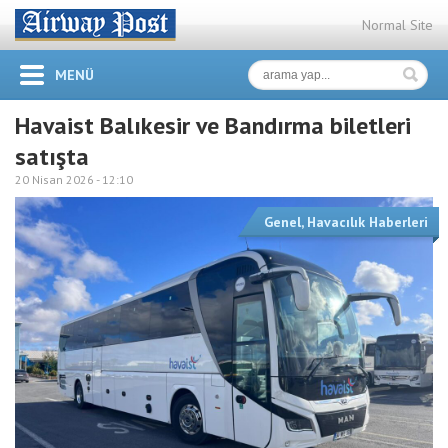
Normal Site
MENÜ
Havaist Balıkesir ve Bandırma biletleri
satışta
20 Nisan 2026 -
12:10
Genel
,
Havacılık Haberleri