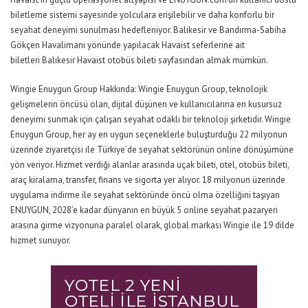
biletleme sistemi sayesinde yolculara erişilebilir ve daha konforlu bir
seyahat deneyimi sunulması hedefleniyor. Balıkesir ve Bandırma-Sabiha
Gökçen Havalimanı yönünde yapılacak Havaist seferlerine ait
biletleri
Balıkesir Havaist otobüs bileti
sayfasından almak mümkün.
Wingie Enuygun Group Hakkında: Wingie Enuygun Group, teknolojik
gelişmelerin öncüsü olan, dijital düşünen ve kullanıcılarına en kusursuz
deneyimi sunmak için çalışan seyahat odaklı bir teknoloji şirketidir. Wingie
Enuygun Group, her ay en uygun seçeneklerle buluşturduğu 22 milyonun
üzerinde ziyaretçisi ile Türkiye’de seyahat sektörünün online dönüşümüne
yön veriyor. Hizmet verdiği alanlar arasında uçak bileti, otel, otobüs bileti,
araç kiralama, transfer, finans ve sigorta yer alıyor. 18 milyonun üzerinde
uygulama indirme ile seyahat sektöründe öncü olma özelliğini taşıyan
ENUYGUN, 2028’e kadar dünyanın en büyük 5 online seyahat pazaryeri
arasına girme vizyonuna paralel olarak, global markası Wingie ile 19 dilde
hizmet sunuyor.