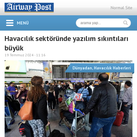
Normal Site
MENÜ
Havacılık sektöründe yazılım sıkıntıları
büyük
19 Temmuz 2024 -
11:16
Dünyadan
,
Havacılık Haberleri