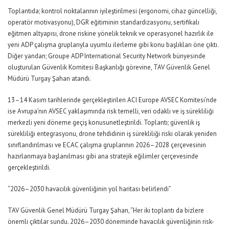
Toplantıda
;
kontrol noktalarının iyileştirilmesi (ergonomi, cihaz güncelliği,
operatör motivasyonu)
,
DGR eğitiminin standardizasyonu
,
sertifikalı
eğitmen altyapısı, drone riskine yönelik teknik ve operasyonel hazırlık
i
l
e
y
eni ADP çalışma grupları
yla
uyumlu
ilerleme gibi konu başlıkları öne çıktı.
Diğer yandan;
Groupe ADP International Security Network bünyesinde
oluşturulan Güvenlik Komitesi Başkanlığı görevine, TAV Güvenlik Genel
Müdürü Turgay Şahan atandı.
13–14 Kasım tarihlerinde gerçekleştirilen ACI Europe AVSEC Komitesi
’nde
ise Avrupa’nın AVSEC yaklaşımında risk temelli, veri odaklı ve iş sürekliliği
merkezli yeni döneme geçiş konu
su
netleştirildi.
Toplantı
;
güvenlik iş
sürekliliği entegrasyonu, drone tehdidinin iş sürekliliği riski olarak yeniden
sınıflandırılması ve ECAC çalışma gruplarının 2026–2028 çerçevesinin
hazırla
n
maya başla
nılması
gibi ana stratejik eğilimler çerçevesinde
gerçekleştirildi.
“2026–2030 havacılık güvenliğinin yol haritası belirlendi”
TAV Güvenlik Genel Müdürü Turgay Şahan,
“Her iki toplantı da bizlere
önemli çıktılar sundu.
2026–2030 döneminde havacılık güvenliğin
in
risk-