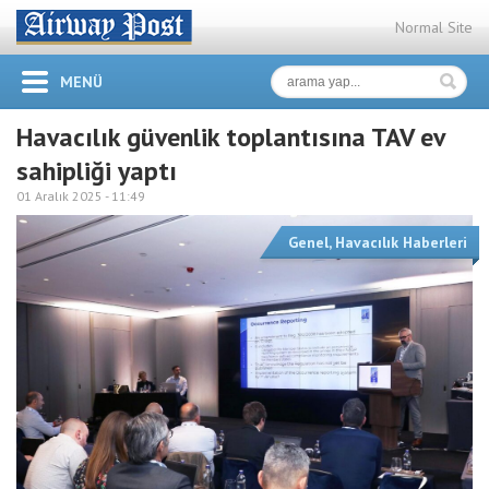
Normal Site
MENÜ
Havacılık güvenlik toplantısına TAV ev
sahipliği yaptı
01 Aralık 2025 -
11:49
Genel
,
Havacılık Haberleri