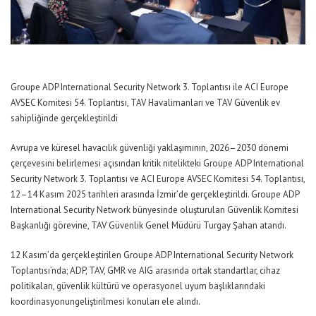
Groupe ADP International Security Network 3. Toplantısı ile ACI Europe
AVSEC Komitesi 54. Toplantısı, TAV Havalimanları ve
TAV Güvenlik ev
sahipliğinde
gerçekleştirildi
Avrupa ve küresel havacılık güvenliği yaklaşımının
,
2026–2030 dönemi
çerçevesini belirlemesi açısından kritik nitelikteki Groupe ADP International
Security Network 3. Toplantısı ve ACI Europe AVSEC Komitesi 54. Toplantısı
,
12–14 Kasım 2025 tarihleri arasında İzmir’de gerçekleştirildi.
Groupe ADP
International Security Network bünyesinde oluşturulan Güvenlik Komitesi
Başkanlığı görevine, TAV Güvenlik Genel Müdürü Turgay Şahan atandı
.
12 Kasım’da gerçekleştirilen
Groupe
ADP International
Security Network
Toplantısı’nda;
ADP, TAV, GMR ve AIG arasında ortak standartlar, cihaz
politikaları, güvenlik kültürü ve operasyonel uyum başlıklarında
ki
koordinasyon
un
geliştir
ilmesi konu
ları
ele alındı.