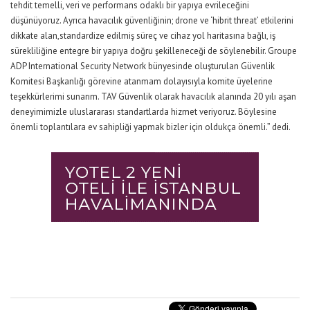
tehdit temelli, veri ve performans odaklı bir yapıya evrileceğini
düşünüyoruz. Ayrıca
havacılık güvenliğinin;
drone ve
‘
h
ibrit
threat
’
etkilerini
dikkate alan,
s
tandardize edilmiş süreç ve cihaz yol haritasına bağlı,
i
ş
sürekliliği
ne
entegre bir yapıya
doğru şekilleneceği de söylenebilir.
Groupe
ADP International Security Network bünyesinde oluşturulan Güvenlik
Komitesi Başkanlığı görevine atanmam dolayısıyl
a
komite üyelerine
teşekkürlerimi sunarım.
TAV Güvenlik olarak havacılık alanında 20 yılı aşan
deneyimimizle uluslararası standartlarda hizmet veriyoruz. Böylesine
önemli toplantı
lara
ev sahipliği yapmak bizler için oldukça önemli.” dedi.