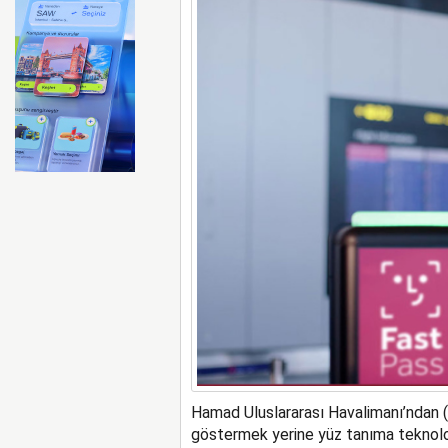
Emirates ile Arsenal sözleş
Hamad Uluslararası Havalimanı’ndan (H
göstermek yerine yüz tanıma teknoloji