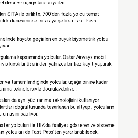
biliyor ve uçağa binebiliyorlar.
arı SITA ile birlikte, 700’den fazla yolcu temas
lculuk deneyiminde bir araya getiren Fast Pass
nelinde hayata geçirilen en büyük biyometrik yolcu
ıyor.
ygulama kapsamında yolcular, Qatar Airways mobil
vis kiosklar üzerinden yalnızca bir kez kayıt yaparak
yor ve tamamlandığında yolcular, uçağa binişe kadar
anıma teknolojisiyle doğrulayabiliyor.
ları da aynı yüz tanıma teknolojisini kullanıyor.
rtları doğrultusunda tasarlanan bu altyapı, yolcuların
orumasını sağlıyor.
sfer yolcuları ile HIA’da faaliyet gösteren ve sisteme
nın yolcuları da Fast Pass’ten yararlanabilecek.