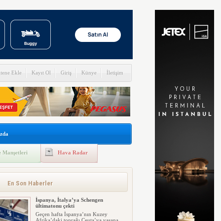
itene Ekle
Kayıt Ol
Giriş
Künye
İletişim
zda
 Manşetleri
Hava Radar
En Son Haberler
İspanya, İtalya’ya Schengen
ültimatonu çekti
Geçen hafta İspanya’nın Kuzey
Afrika’daki toprağı Ceuta’ya yaşana...