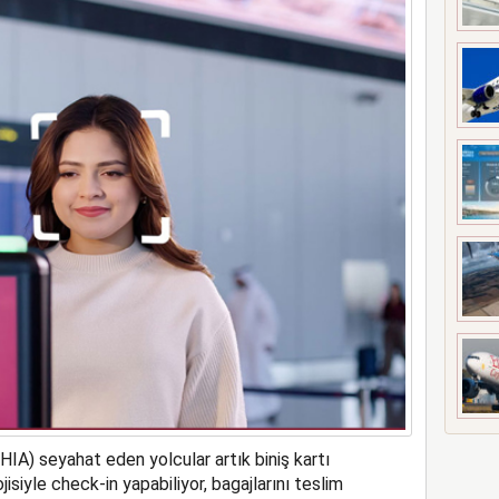
meyi 2033 yılına uzattı
IA) seyahat eden yolcular artık biniş kartı
siyle check-in yapabiliyor, bagajlarını teslim