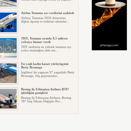
Airbus Temmuz ayı verilerini açıkladı
Airbus, Temmuz 2026 dönemine
ilişkin sipariş ve teslimat rakamlar...
THY, Temmuz ayında 9,5 milyon
yolcuya hizmet verdi
THY tarihinin en yüksek temmuz ayı
yolcu istatistiğini elde etti....
En yaşlı kadın kanat yürüyüşçüsü
Betty Bromage
İngiltere’de yaşayan 97 yaşındaki Betty
Bromage, felç geçirmesine...
Boeing ile Ethiopian Airlines B787
işbirliğini genişletti
Boeing ile Ethiopian Airlines, Boeing
787 İniş Takımı Değişim Pro...
A319 orman yangınlarında
kullanılacak
ABD merkezli havadan yangın
söndürme şirketi Neptune Aviation
Ser...