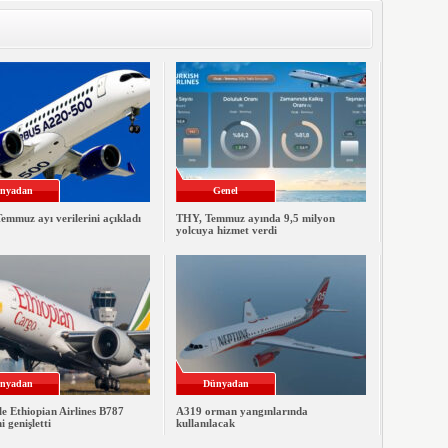
nyadan
Genel
emmuz ayı verilerini açıkladı
THY, Temmuz ayında 9,5 milyon
yolcuya hizmet verdi
nyadan
Dünyadan
le Ethiopian Airlines B787
A319 orman yangınlarında
ni genişletti
kullanılacak