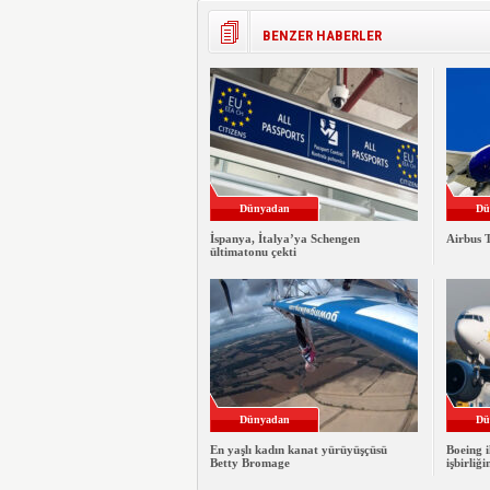
BENZER HABERLER
Dünyadan
Dü
İspanya, İtalya’ya Schengen
Airbus T
ültimatonu çekti
Dünyadan
Dü
En yaşlı kadın kanat yürüyüşçüsü
Boeing i
Betty Bromage
işbirliği