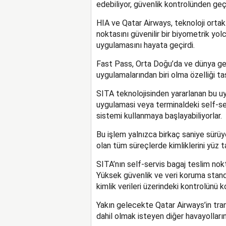
edebiliyor, güvenlik kontrolünden geçe
HIA ve Qatar Airways, teknoloji ortakl
noktasını güvenilir bir biyometrik yo
uygulamasını hayata geçirdi.
Fast Pass, Orta Doğu’da ve dünya ge
uygulamalarından biri olma özelliği taş
SITA teknolojisinden yararlanan bu u
uygulamasi veya terminaldeki self-ser
sistemi kullanmaya başlayabiliyorlar.
Bu işlem yalnızca birkaç saniye sürü
olan tüm süreçlerde kimliklerini yüz t
SITA’nın self-servis bagaj teslim nokta
Yüksek güvenlik ve veri koruma standa
kimlik verileri üzerindeki kontrolünü k
Yakın gelecekte Qatar Airways’in tran
dahil olmak isteyen diğer havayolları