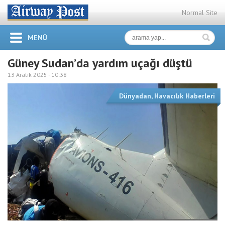
Normal Site
MENÜ
Güney Sudan’da yardım uçağı düştü
13 Aralık 2025 -
10:38
Dünyadan
,
Havacılık Haberleri