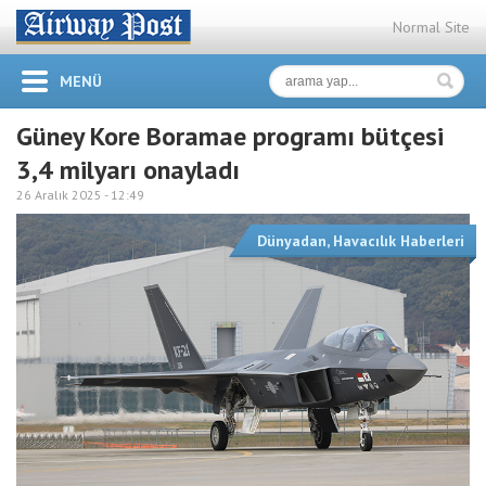
Normal Site
MENÜ
Güney Kore Boramae programı bütçesi
3,4 milyarı onayladı
26 Aralık 2025 -
12:49
Dünyadan
,
Havacılık Haberleri