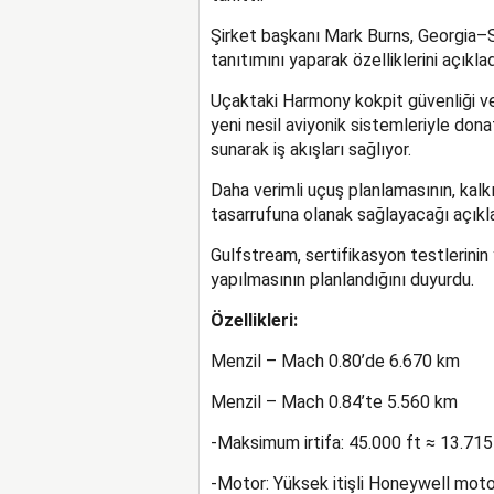
Şirket başkanı Mark Burns, Georgia–Sa
tanıtımını yaparak özelliklerini açıklad
Uçaktaki Harmony kokpit güvenliği ve 
yeni nesil aviyonik sistemleriyle dona
sunarak iş akışları sağlıyor.
Daha verimli uçuş planlamasının, kalk
tasarrufuna olanak sağlayacağı açıkla
Gulfstream, sertifikasyon testlerinin 
yapılmasının planlandığını duyurdu.
Özellikleri:
Menzil – Mach 0.80’de 6.670 km
Menzil – Mach 0.84’te 5.560 km
-Maksimum irtifa: 45.000 ft ≈ 13.71
-Motor: Yüksek itişli Honeywell motor