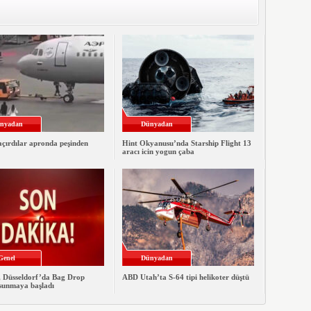
nyadan
Dünyadan
çırdılar apronda peşinden
Hint Okyanusu’nda Starship Flight 13
aracı icin yogun çaba
Genel
Dünyadan
, Düsseldorf’da Bag Drop
ABD Utah’ta S-64 tipi helikoter düştü
 sunmaya başladı