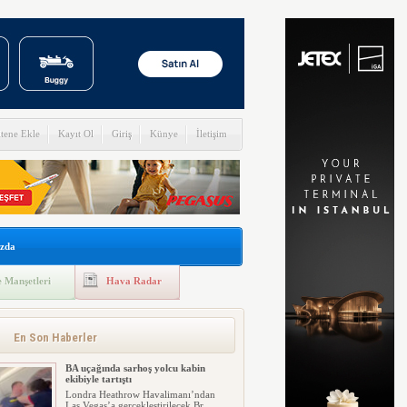
itene Ekle
Kayıt Ol
Giriş
Künye
İletişim
zda
 Manşetleri
Hava Radar
En Son Haberler
BA uçağında sarhoş yolcu kabin
ekibiyle tartıştı
Londra Heathrow Havalimanı’ndan
Las Vegas’a gerçekleştirilecek Br...