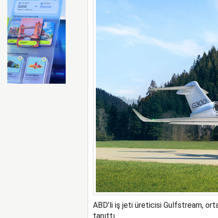
Zelenskiy, Almanya ve Polo
ABD’li iş jeti üreticisi Gulfstream, o
tanıttı.