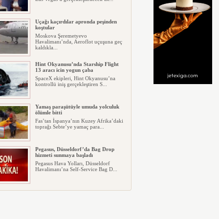
Uçağı kaçırdılar apronda peşinden
koştular
Moskova Şeremetyevo
Havalimanı’nda, Aeroflot uçuşuna geç
kaldıkla...
Hint Okyanusu’nda Starship Flight
13 aracı icin yogun çaba
SpaceX ekipleri, Hint Okyanusu’na
kontrollü iniş gerçekleştiren S...
Yamaş paraşütüyle umuda yolculuk
ölümle bitti
Fas’tan İspanya’nın Kuzey Afrika’daki
toprağı Sebte’ye yamaç para...
Pegasus, Düsseldorf’da Bag Drop
hizmeti sunmaya başladı
Pegasus Hava Yolları, Düsseldorf
Havalimanı’na Self-Service Bag D...
ABD Utah’ta S-64 tipi helikoter düştü
ABD’nin Utah eyaletinde Sikorsky S-
64 tipi bir helikopterin düştü...