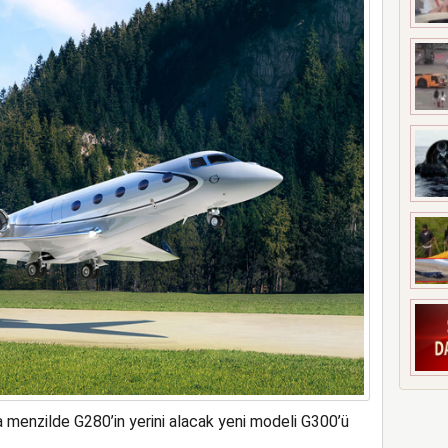
nya’ya patriot çağrısı yaptı
rta menzilde G280’in yerini alacak yeni modeli G300’ü