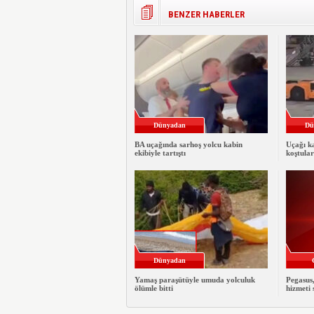
BENZER HABERLER
Dünyadan
Dü
BA uçağında sarhoş yolcu kabin
Uçağı ka
ekibiyle tartıştı
koştular
Dünyadan
Yamaş paraşütüyle umuda yolculuk
Pegasus
ölümle bitti
hizmeti