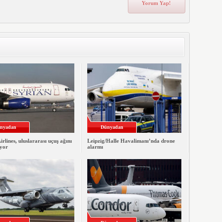
nyadan
Dünyadan
irlines, uluslararası uçuş ağını
Leipzig/Halle Havalimanı’nda drone
iyor
alarmı