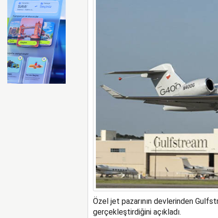
Air India uçağı türbülansa 
Özel jet pazarının devlerinden Gulfst
gerçekleştirdiğini açıkladı.