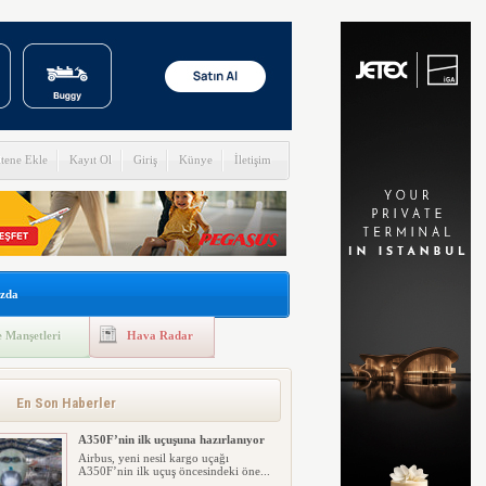
itene Ekle
Kayıt Ol
Giriş
Künye
İletişim
zda
 Manşetleri
Hava Radar
En Son Haberler
A350F’nin ilk uçuşuna hazırlanıyor
Airbus, yeni nesil kargo uçağı
A350F’nin ilk uçuş öncesindeki öne...