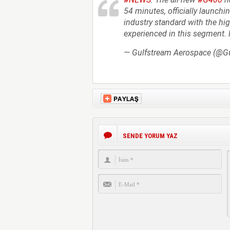
54 minutes, officially launchi
industry standard with the hi
experienced in this segment.
— Gulfstream Aerospace (@G
SENDE YORUM YAZ