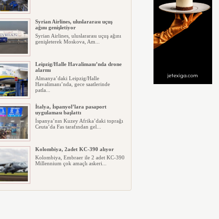
Syrian Airlines, uluslararası uçuş
ağını genişletiyor
Syrian Airlines, uluslararası uçuş ağını
genişleterek Moskova, Am...
Leipzig/Halle Havalimanı’nda drone
alarmı
Almanya’daki Leipzig/Halle
Havalimanı’nda, gece saatlerinde
patla...
İtalya, İspanyol’lara pasaport
uygulaması başlattı
İspanya’nın Kuzey Afrika’daki toprağı
Ceuta’da Fas tarafından gel...
Kolombiya, 2adet KC-390 alıyor
Kolombiya, Embraer ile 2 adet KC-390
Millennium çok amaçlı askeri...
Condor, Frankfurt-Tel Aviv direk
uçuşlara başladı
Alman taşıyıcı Condor, Frankfurt ile
Tel Aviv arasında günlük dir...