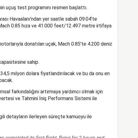
nin uçuş test programını resmen başlattı.
ası Havaalanı’ndan yer saatle sabah 09:04’te
Mach 0.85 hıza ve 41.000 feet/12.497 metre irtifaya
orlarıyla donatılan uçak, Mach 0.85’te 4.200 deniz
apasitesine sahip.
34,5 milyon dolara fiyatlandırılacak ve bu da onu en
pacak.
msal farkındalığını artırmaya yardımcı olmak için
vertesi ve Tahmini İniş Performans Sistemi ile
ili detayların ilerleyen süreçte kamuoyu ile
s completed its first flight, flying for 2 hours and