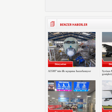
BENZER HABERLER
Dünyadan
Dü
A350F’nin ilk uçuşuna hazırlanıyor
Syrian A
genişlet