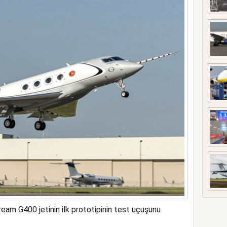
girdi 17 kişi yaralandı
ream G400 jetinin ilk prototipinin test uçuşunu