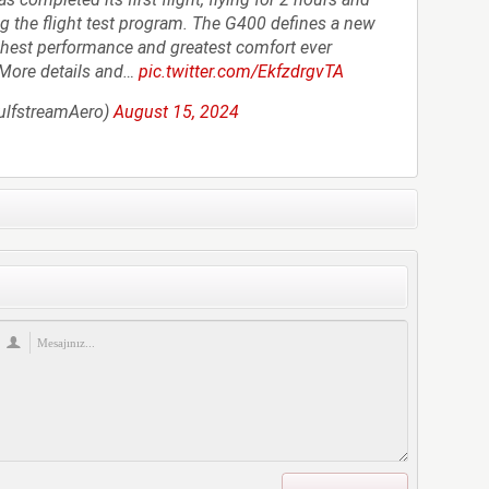
ng the flight test program. The G400 defines a new
ghest performance and greatest comfort ever
 More details and…
pic.twitter.com/EkfzdrgvTA
ulfstreamAero)
August 15, 2024