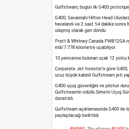
Gulfstream, bugün ilk G400 prototipi
G400, Savannah/Hilton Head Uluslarar
havalandı ve 2 saat 54 dakika sonra 
ulaşmış olarak geri döndü.
Pratt & Whitney Canada PW812GA mot
mili/7.778 kilometre uçabiliyor.
10 penceresi bulunan uçak 12 yolcu k
Corporate Jet Investor’a göre G400, 
ucuz büyük kabinli Gulfstream jeti ya
G400 uçuş güvenliğini ve pilotun duru
Gulfstream’in ödüllü Simetri Uçuş Gü
donatıldı.
Gulfstream açıklamasında G400 ile ilg
paylaşılacağı belirtildi.
#NEWS
: The all-new
#G400
ha