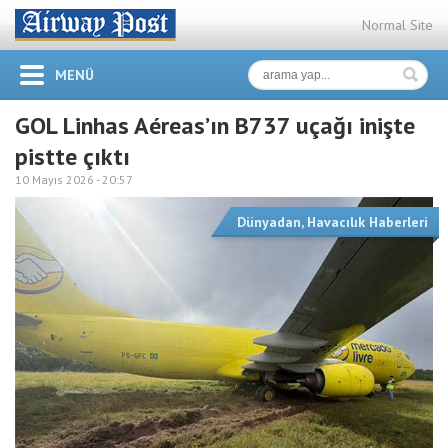
Normal Site
MENÜ
GOL Linhas Aéreas’ın B737 uçağı inişte
pistte çıktı
10 Mayıs 2026 -
20:57
Dünyadan
,
Havacılık Haberleri