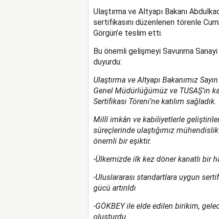
Ulaştırma ve Altyapı Bakanı Abdulkadi
sertifikasını düzenlenen törenle Cu
Görgün’e teslim etti.
Bu önemli gelişmeyi Savunma Sanayi
duyurdu:
Ulaştırma ve Altyapı Bakanımız Sayın A
Genel Müdürlüğümüz ve TUSAŞ’ın katkı
Sertifikası Töreni’ne katılım sağladık.
Millî imkân ve kabiliyetlerle geliştiri
süreçlerinde ulaştığımız mühendislik 
önemli bir eşiktir.
-Ülkemizde ilk kez döner kanatlı bir h
-Uluslararası standartlara uygun sert
gücü artırıldı
-GÖKBEY ile elde edilen birikim, gelec
oluşturdu