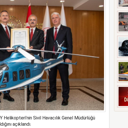
nya’ya patriot çağrısı yaptı
 Helikopteri’nin Sivil Havacılık Genel Müdürlüğü
ldığını açıklandı.