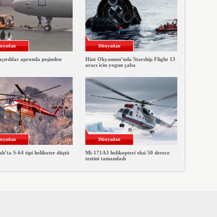
nyadan
Dünyadan
çırdılar apronda peşinden
Hint Okyanusu’nda Starship Flight 13
aracı icin yogun çaba
nyadan
Dünyadan
’ta S-64 tipi helikoter düştü
Mi-171A3 helikopteri eksi 50 derece
testini tamamladı