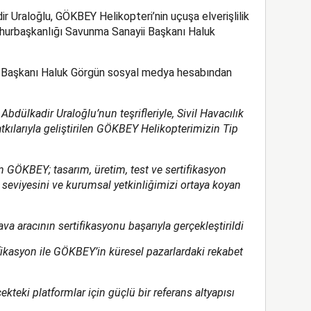
r Uraloğlu, GÖKBEY Helikopteri’nin uçuşa elverişlilik
mhurbaşkanlığı Savunma Sanayii Başkanı Haluk
 Başkanı Haluk Görgün sosyal medya hesabından
bdülkadir Uraloğlu’nun teşrifleriyle, Sivil Havacılık
larıyla geliştirilen GÖKBEY Helikopterimizin Tip
len GÖKBEY; tasarım, üretim, test ve sertifikasyon
seviyesini ve kurumsal yetkinliğimizi ortaya koyan
ava aracının sertifikasyonu başarıyla gerçekleştirildi
ifikasyon ile GÖKBEY’in küresel pazarlardaki rekabet
ekteki platformlar için güçlü bir referans altyapısı