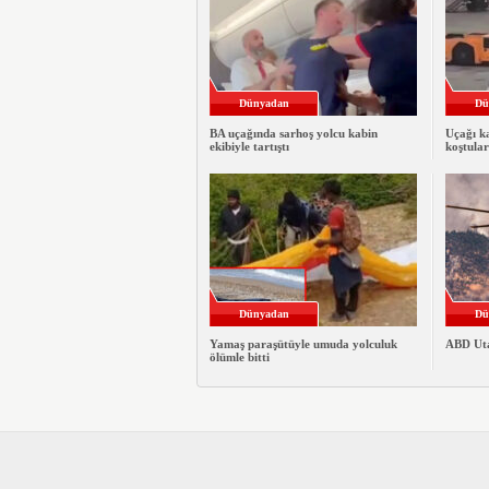
Dünyadan
Dü
BA uçağında sarhoş yolcu kabin
Uçağı ka
ekibiyle tartıştı
koştular
Dünyadan
Dü
Yamaş paraşütüyle umuda yolculuk
ABD Utah
ölümle bitti