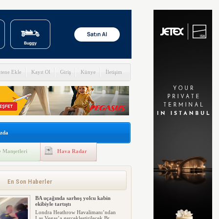
itene Ekle
Kayıt Ol
Giriş
Künye
İletişim
zda
 Manşetleri
Hava Radar
En Son Haberler
BA uçağında sarhoş yolcu kabin
ekibiyle tartıştı
Londra Heathrow Havalimanı’ndan
Las Vegas’a gerçekleştirilecek Br...