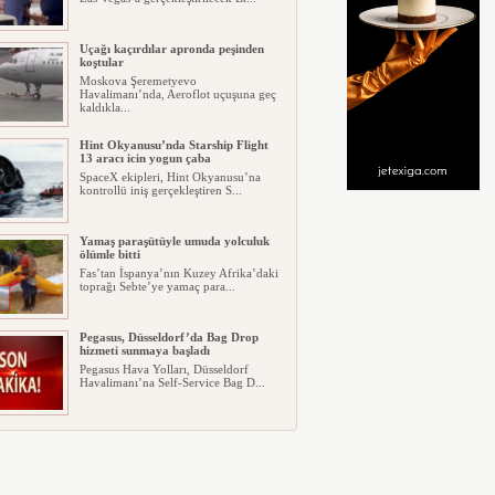
Uçağı kaçırdılar apronda peşinden
koştular
Moskova Şeremetyevo
Havalimanı’nda, Aeroflot uçuşuna geç
kaldıkla...
Hint Okyanusu’nda Starship Flight
13 aracı icin yogun çaba
SpaceX ekipleri, Hint Okyanusu’na
kontrollü iniş gerçekleştiren S...
Yamaş paraşütüyle umuda yolculuk
ölümle bitti
Fas’tan İspanya’nın Kuzey Afrika’daki
toprağı Sebte’ye yamaç para...
Pegasus, Düsseldorf’da Bag Drop
hizmeti sunmaya başladı
Pegasus Hava Yolları, Düsseldorf
Havalimanı’na Self-Service Bag D...
ABD Utah’ta S-64 tipi helikoter düştü
ABD’nin Utah eyaletinde Sikorsky S-
64 tipi bir helikopterin düştü...