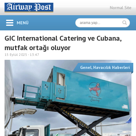
Normal Site
MENÜ
GIC International Catering ve Cubana,
mutfak ortağı oluyor
15 Eylül 2025 -
13:47
Genel
,
Havacılık Haberleri