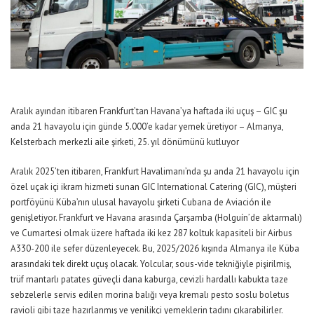
Aralık ayından itibaren Frankfurt’tan Havana’ya haftada iki uçuş – GIC şu
anda 21 havayolu için günde 5.000’e kadar yemek üretiyor – Almanya,
Kelsterbach merkezli aile şirketi, 25. yıl dönümünü kutluyor
Aralık 2025’ten itibaren, Frankfurt Havalimanı’nda şu anda 21 havayolu için
özel uçak içi ikram hizmeti sunan GIC International Catering (GIC), müşteri
portföyünü Küba’nın ulusal havayolu şirketi Cubana de Aviación ile
genişletiyor. Frankfurt ve Havana arasında Çarşamba (Holguín’de aktarmalı)
ve Cumartesi olmak üzere haftada iki kez 287 koltuk kapasiteli bir Airbus
A330-200 ile sefer düzenleyecek. Bu, 2025/2026 kışında Almanya ile Küba
arasındaki tek direkt uçuş olacak. Yolcular, sous-vide tekniğiyle pişirilmiş,
trüf mantarlı patates güveçli dana kaburga, cevizli hardallı kabukta taze
sebzelerle servis edilen morina balığı veya kremalı pesto soslu boletus
ravioli gibi taze hazırlanmış ve yenilikçi yemeklerin tadını çıkarabilirler.