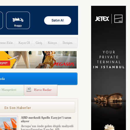
itene Ekle
Kayıt Ol
Giriş
Künye
İletişim
zda
 Manşetleri
Hava Radar
En Son Haberler
ABD merkezli Apollo Easyjet’i satın
alıyor
Avrupa’nın önde gelen düşük maliyetli
havayollarından EasyJet, AB...