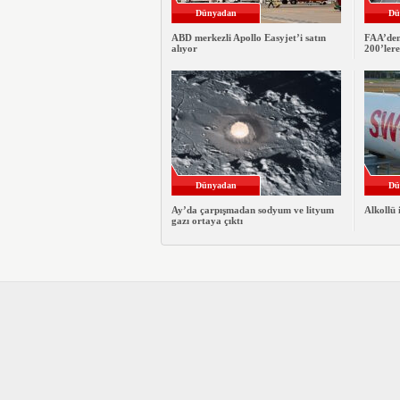
Dünyadan
Dü
ABD merkezli Apollo Easyjet’i satın
FAA’den
alıyor
200’ler
Dünyadan
Dü
Ay’da çarpışmadan sodyum ve lityum
Alkollü 
gazı ortaya çıktı