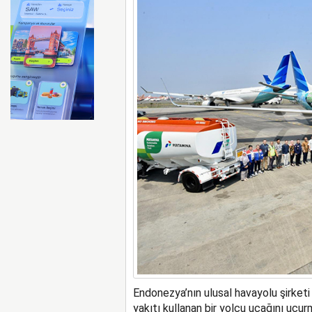
İberia Havayolu 12 Ağusto
Endonezya’nın ulusal havayolu şirket
yakıtı kullanan bir yolcu uçağını uçur