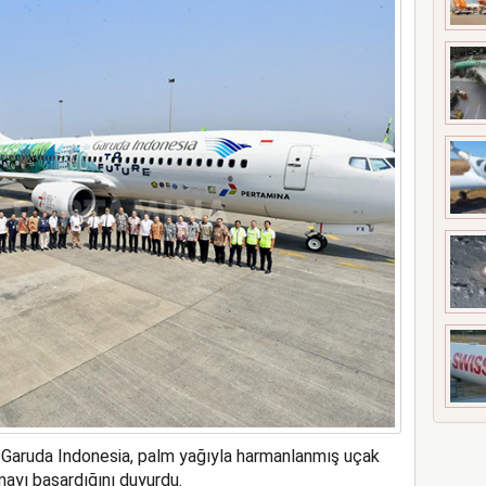
s’ta özel uçuş yapacak
i Garuda Indonesia, palm yağıyla harmanlanmış uçak
mayı başardığını duyurdu.