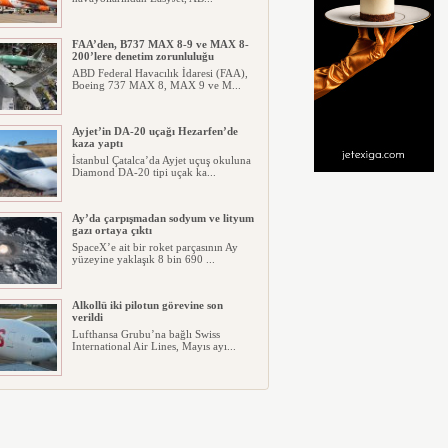
FAA’den, B737 MAX 8-9 ve MAX 8-
200’lere denetim zorunluluğu
ABD Federal Havacılık İdaresi (FAA),
Boeing 737 MAX 8, MAX 9 ve M...
Ayjet’in DA-20 uçağı Hezarfen’de
kaza yaptı
İstanbul Çatalca’da Ayjet uçuş okuluna
Diamond DA-20 tipi uçak ka...
Ay’da çarpışmadan sodyum ve lityum
gazı ortaya çıktı
SpaceX’e ait bir roket parçasının Ay
yüzeyine yaklaşık 8 bin 690 ...
Alkollü iki pilotun görevine son
verildi
Lufthansa Grubu’na bağlı Swiss
International Air Lines, Mayıs ayı...
İGA, iç hat yolcularını Cafe
Yanımda’da “Anlamlı Ürünleri”
görmeye davet etti
İGA İstanbul Havalimanı İç Hatlar
Terminali kapı G4’ün karşısında...