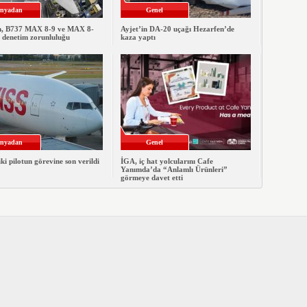
nyadan
Genel
, B737 MAX 8-9 ve MAX 8-
Ayjet’in DA-20 uçağı Hezarfen’de
e denetim zorunluluğu
kaza yaptı
nyadan
Genel
iki pilotun görevine son verildi
İGA, iç hat yolcularını Cafe
Yanımda’da “Anlamlı Ürünleri”
görmeye davet etti