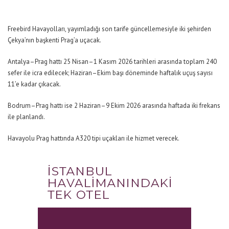
Freebird Havayolları, yayımladığı son tarife güncellemesiyle iki şehirden
Çekya’nın başkenti Prag’a uçacak.
Antalya–Prag hattı 25 Nisan–1 Kasım 2026 tarihleri arasında toplam 240
sefer ile icra edilecek; Haziran–Ekim başı döneminde haftalık uçuş sayısı
11’e kadar çıkacak.
Bodrum–Prag hattı ise 2 Haziran–9 Ekim 2026 arasında haftada iki frekans
ile planlandı.
Havayolu Prag hattında A320 tipi uçakları ile hizmet verecek.