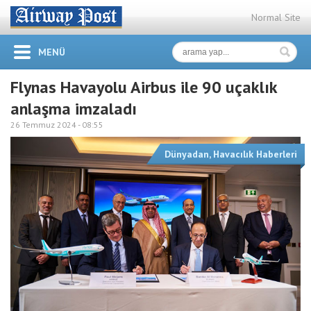
Normal Site
MENÜ
Flynas Havayolu Airbus ile 90 uçaklık
anlaşma imzaladı
26 Temmuz 2024 -
08:55
Dünyadan
,
Havacılık Haberleri