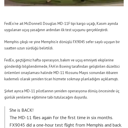
FedEx’ne ait McDonnell Douglas MD-11F tipi kargo uçağı, Kasım ayında
uygulanan uçuş yasağının ardından ilk test uçuşunu gerçekleştirdi.
Memphis çıkışlı ve yine Memphis’e dönüşlü FX9045 sefer sayılı uçuşun bir
saatten uzun sürdüğü belirtildi.
FedEx, geçtiğimiz hafta operasyon, bakım ve uçuş emniyeti ekiplerine
gönderdiği bilgilendirmede, FAA’in Boeing tarafından geliştirilen düzeltici
önlemleri onaylaması halinde MD-11 filosunu Mayıs sonundan itibaren
kademeli olarak yeniden ticari hizmete sokmayı planladığını açıklamıştı.
Şirket ayrıca MD-11 pilotlarının yeniden operasyona dönüş öncesinde üç
günlük yenileme eğitimine tabi tutulacağını duyurdu.
She is BACK!
The MD-11 flies again for the first time in six months.
FX9045 did a one-hour test flight from Memphis and back.