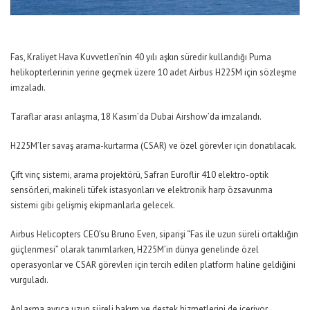
Fas, Kraliyet Hava Kuvvetleri’nin 40 yılı aşkın süredir kullandığı Puma
helikopterlerinin yerine geçmek üzere 10 adet Airbus H225M için sözleşme
imzaladı.
Taraflar arası anlaşma, 18 Kasım’da Dubai Airshow’da imzalandı.
H225M’ler savaş arama-kurtarma (CSAR) ve özel görevler için donatılacak.
Çift vinç sistemi, arama projektörü, Safran Euroflir 410 elektro-optik
sensörleri, makineli tüfek istasyonları ve elektronik harp özsavunma
sistemi gibi gelişmiş ekipmanlarla gelecek.
Airbus Helicopters CEO’su Bruno Even, siparişi “Fas ile uzun süreli ortaklığın
güçlenmesi” olarak tanımlarken, H225M’in dünya genelinde özel
operasyonlar ve CSAR görevleri için tercih edilen platform haline geldiğini
vurguladı.
Anlaşma ayrıca uzun süreli bakım ve destek hizmetlerini de içeriyor.