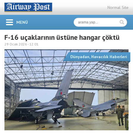
Normal Site
MENÜ
F-16 uçaklarının üstüne hangar çöktü
29 Ocak 2026 -
12:01
Dünyadan
,
Havacılık Haberleri