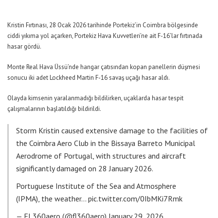
Kristin Fırtınası, 28 Ocak 2026 tarihinde Portekiz’in Coimbra bölgesinde
ciddi yıkıma yol açarken, Portekiz Hava Kuvvetleri’ne ait F-16’lar fırtınada
hasar gördü.
Monte Real Hava Üssü’nde hangar çatısından kopan panellerin düşmesi
sonucu iki adet Lockheed Martin F-16 savaş uçağı hasar aldı.
Olayda kimsenin yaralanmadığı bildilirken, uçaklarda hasar tespit
çalışmalarının başlatıldığı bildirildi.
Storm Kristin caused extensive damage to the facilities of
the Coimbra Aero Club in the Bissaya Barreto Municipal
Aerodrome of Portugal, with structures and aircraft
significantly damaged on 28 January 2026.
Portuguese Institute of the Sea and Atmosphere
(IPMA), the weather…
pic.twitter.com/0IbMKi7Rmk
— FL360aero (@fl360aero)
January 29, 2026