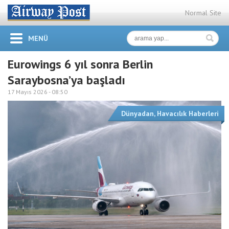
Normal Site
MENÜ
Eurowings 6 yıl sonra Berlin
Saraybosna’ya başladı
17 Mayıs 2026 -
08:50
Dünyadan
,
Havacılık Haberleri