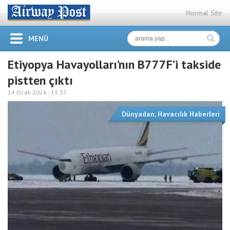
Normal Site
MENÜ
Etiyopya Havayolları’nın B777F’i takside
pistten çıktı
14 Ocak 2026 -
11:37
Dünyadan
,
Havacılık Haberleri