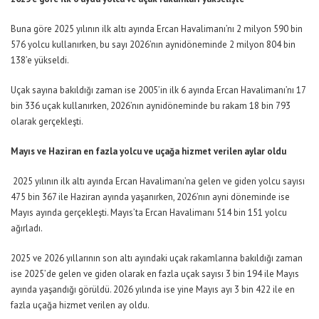
Buna göre 202
5
yılının ilk
altı
ayında Ercan Havalimanı’nı
2 milyon 590
bin
576
yolcu kullanırken, bu sayı 202
6
’
nın
ayni
döneminde
2 milyon 804
bin
138
’e yükseldi.
Uçak sayına bakıldığı zaman ise 200
5
’
i
n ilk
6
ayında Ercan Havalimanı’nı
17
bin
336
uçak kullanırken, 202
6
’
nın
ayni
döneminde bu rakam
18
bin
793
olarak gerçekleşti.
Mayıs
ve Haziran
en fazla yolcu ve uçağa hizmet verilen ay
lar
oldu
2025 yılının ilk altı ayında Ercan Havalimanı’na gelen ve giden yolcu sayısı
475 bin 367 ile
Haziran
ayında yaşanırken, 2026’nın
ayni
döneminde ise
Mayıs
ayında gerçekleşti. Mayıs’ta Ercan Havalimanı 514 bin 151 yolcu
ağırladı.
2025 ve 2026 yıllarının son altı ayındaki uçak rakamlarına bakıldığı zaman
ise
2025’de
gelen ve giden olarak en fazla uçak sayısı 3 bin 194 ile
Mayıs
ayında yaşandığı görüldü. 2026 yılında ise yine
Mayıs
ayı 3 bin 422 ile en
fazla uçağa hizmet verilen ay oldu.