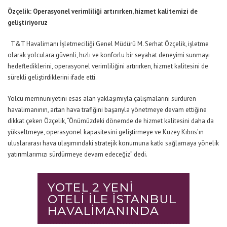
Özçelik:
Operasyonel verimliliği artırırken
,
hizmet kalitemizi de
geliştiriyoruz
T&T Havalimanı İşletmeciliği Genel Müdürü M. Serhat Özçelik,
i
şletme
olarak y
olculara güvenli, hızlı ve konforlu bir seyahat deneyimi sunmayı
hedefle
diklerini
, operasyonel verimliliğini artırırken
,
hizmet kalitesini de
sürekli geliştir
diklerini ifade etti.
Yolcu memnuniyetini esas alan yaklaşımıyla çalışmalarını sürdüren
havalimanı
nın
, artan hava trafiğini başarıyla yönetmeye devam e
ttiğine
dikkat çeken Özçelik, “Ö
nümüzdeki dönemde de hizmet kalitesini daha da
yükseltmeye, operasyonel kapasitesini geliştirmeye ve Kuzey Kıbrıs
’
ın
uluslararası hava ulaşımındaki stratejik konumuna katkı sağlamaya yönelik
yatırımları
mızı
sürdür
meye devam edeceğiz” dedi.