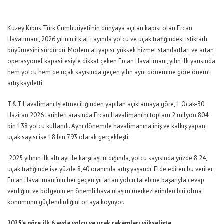
Kuzey Kıbrıs Türk Cumhuriyeti
’
nin dünyaya açılan kapısı olan Ercan
Havalimanı, 2026 yılının ilk altı ayında yolcu ve uçak trafiğindeki istikrarlı
büyümesini sürdürdü. Modern altyapısı, yüksek hizmet standartları ve artan
operasyonel kapasitesiyle dikkat çeken Ercan Havalimanı, yılın ilk yarısında
hem yolcu hem de uçak sayısında geçen yılın aynı dönemine göre önemli
artış kaydetti.
T&T Havalimanı İşletmeciliği
nden yapılan açıklamaya göre
, 1 Ocak-30
Haziran 2026 tarihleri arasında Ercan Havalimanı
’
nı toplam 2 milyon 804
bin 138 yolcu kullandı. Aynı dönemde havalimanına iniş ve kalkış yapan
uçak sayısı ise 18 bin 793 olarak gerçekleşti.
2025 yılının ilk altı ayı ile karşılaştırıldığında, yolcu sayısında yüzde 8,24,
uçak trafiğinde ise yüzde 8,40 oranında artış yaşandı. Elde edilen bu veriler,
Ercan Havalimanı
’
nın her geçen yıl artan yolcu talebine başarıyla cevap
verdiğini ve bölgenin en önemli hava ulaşım merkezlerinden biri olma
konumunu güçlendirdiğini ortaya koyuyor.
202
5
’e göre ilk
6
ayda yolcu ve uçak rakamları yükselişte