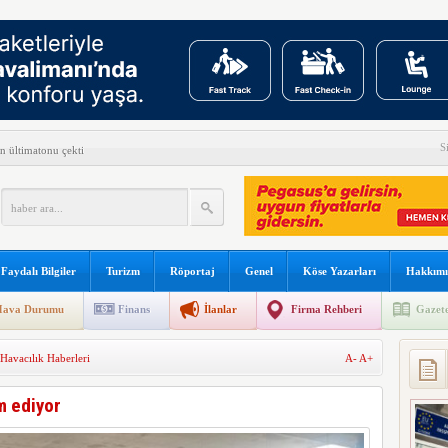
S
n ültimatonu çekti
ni açıkladı
ilyon yolcuya hizmet verdi
yüşçüsü Betty Bromage
Faydalı Bilgiler
Turizm
Röportaj
Genel
Köse Yazarları
Hakkımı
s B787 işbirliğini genişletti
ava Durumu
Finans
İlanlar
Firma Rehberi
Gazete
kullanılacak
Havacılık Haberleri
A-
A+
 sonu:
şına gidiyor
m ediyor
arını teslim almayacağını açıkladı