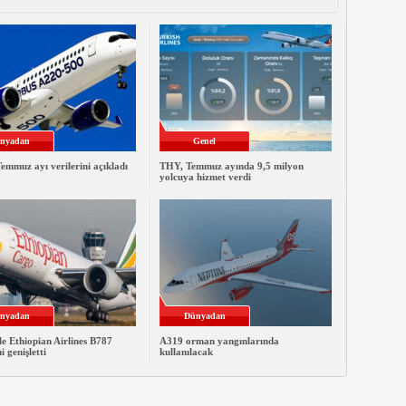
nyadan
Genel
emmuz ayı verilerini açıkladı
THY, Temmuz ayında 9,5 milyon
yolcuya hizmet verdi
nyadan
Dünyadan
le Ethiopian Airlines B787
A319 orman yangınlarında
ni genişletti
kullanılacak