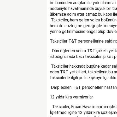
bölümünden araçları ile yolcularını al
nedeniyle havalimanında büyük bir tra
ülkemize adım atar atmaz bu kaos ile 
Taksiciler, hem gelen yolcu bölümünde
hem de sözleşme gereği işletmeciye 
yerine getirilmesine engel olup devlet
Taksiciler T&T personellerine saldırıp
D
ün öğleden sonra T&T şirketi yetkili
istediği sırada bazı taksiciler şirket 
T
a
ksiciler hakkında bugüne kadar sağ
eden T&T yetkilileri, taksicilerin
bu
a
taksicilerle ilgili polise şikayetçi oldu.
Darp edilen
T&T
personel
ler
i
hastane
12 yıldır kira vermiyorlar
Taksiciler, Ercan Havalimanı’nın işle
İşletmeciliğine 12 yıldır kira sözleş