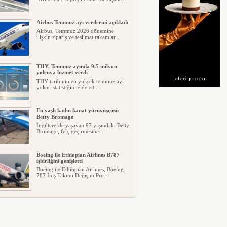
Airbus Temmuz ayı verilerini açıkladı
Airbus, Temmuz 2026 dönemine
ilişkin sipariş ve teslimat rakamlar...
THY, Temmuz ayında 9,5 milyon
yolcuya hizmet verdi
THY tarihinin en yüksek temmuz ayı
yolcu istatistiğini elde etti....
En yaşlı kadın kanat yürüyüşçüsü
Betty Bromage
İngiltere’de yaşayan 97 yaşındaki Betty
Bromage, felç geçirmesine...
Boeing ile Ethiopian Airlines B787
işbirliğini genişletti
Boeing ile Ethiopian Airlines, Boeing
787 İniş Takımı Değişim Pro...
A319 orman yangınlarında
kullanılacak
ABD merkezli havadan yangın
söndürme şirketi Neptune Aviation
Ser...