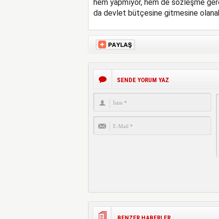
hem yapmıyor, hem de sözleşme gereği
da devlet bütçesine gitmesine olanak
SENDE YORUM YAZ
BENZER HABERLER