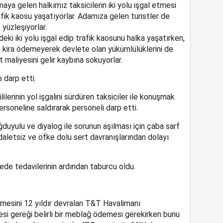
maya gelen halkımız taksicilerin iki yolu
işgal etmesi
fik kaosu yaşatıyorlar. Adamıza gelen turistler de
yüzleşiyorlar.
ki iki yolu işgal edip trafik kaosunu halka yaşatırken,
kira ödemeyerek devlete olan yükümlülüklerini de
 maliyesini gelir kaybına sokuyorlar.
 darp etti.
lerinin yol işgalini sürdüren taksiciler ile konuşmak
personeline saldırarak personeli darp etti.
duyulu ve diyalog ile sorunun aşılması için çaba sarf
daletsiz ve öfke dolu sert davranışları
ndan dolayı
de tedavilerinin ardından taburcu oldu.
tmesini 12 yıldır devralan T&T Havalimanı
mesi gereği belirli bir meblağ ödemesi gerekirken bunu