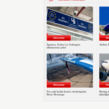
Dünyadan
Dü
İspanya, İtalya’ya Schengen
Airbus T
ültimatonu çekti
Dünyadan
Dü
En yaşlı kadın kanat yürüyüşçüsü
Boeing i
Betty Bromage
işbirliği