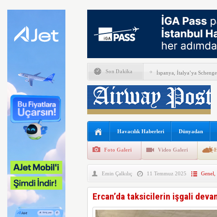
Son Dakika
İspanya, İtalya’ya Schenge
Airbus Temmuz ayı verileri
THY, Temmuz ayında 9,5 m
En yaşlı kadın kanat yürü
Havacılık Haberleri
Dünyadan
Boeing ile Ethiopian Airline
Foto Galeri
Video Galeri
H
A319 orman yangınlarında 
Emin Çalkılıç
11 Temmuz 2025
Genel
,
SunExpress’ten rekor hafta
THY Osaka’da kapasite artı
Ercan’da taksicilerin işgali deva
Lufthansa bazı B777X uçakl