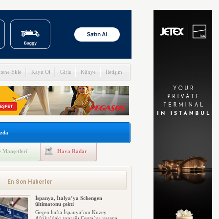
itene Ekle
Kayıt Ol
Giriş
Künye
İletişim
zda
 Manşetleri
Hava Radar
En Son Haberler
İspanya, İtalya’ya Schengen
ültimatonu çekti
Geçen hafta İspanya’nın Kuzey
Afrika’daki toprağı Ceuta’ya yaşana...