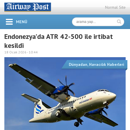
Normal Site
MENÜ
Endonezya’da ATR 42-500 ile irtibat
kesildi
18 Ocak 2026 -
10:44
Dünyadan
,
Havacılık Haberleri