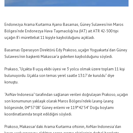
Endonezya Arama Kurtarma Ajansı Basarnas, Güney Sulawesi’nin Maros
Bölgesi’nde Endonezya Hava Taşımacılığı’na (IAT) ait ATR 42-500 tipi
uçağın 8’i mürettebat 11 kişiyle kaybolduğunu açıkladı.
Basarnas Operasyon Direktörü Edy Prakoso, uçağın Yogyakarta’dan Güney
Sulawesi’nin başkenti Makassar’a giderken kaybolduğunu söyledi.
Prakaso,
“Uçakta 8 uçuş ekibi üyesi ve 3 yolcu olmak üzere toplam 11 kişi
bulunuyordu. Uçakla son temas yerel saatle 13:17’de kuruldu”
diye
konuştu.
“AirNav Indonesia” tarafından sağlanan verileri doğrulayan Prakoso, uçağın
son konumunun yaklaşık olarak Maros Bölgesi’ndeki Leang-Leang
bölgesinde, 04°57’08” Güney enlemi ve 119°42’54” Doğu boylamı
koordinatlarında tespit edildiğini söyledi.
Prakoso, Makassar’daki Arama Kurtarma ofisinin, AirNav Indonesia’dan